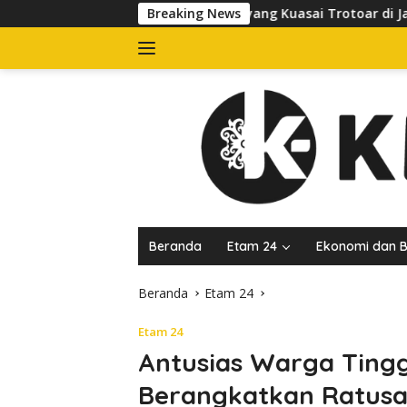
Langsung
bkan Banner yang Kuasai Trotoar di Jalan dr Sutomo, Pelaku Us
Breaking News
ke
konten
Beranda
Etam 24
Ekonomi dan B
Beranda
Etam 24
Etam 24
Antusias Warga Tingg
Berangkatkan Ratusa