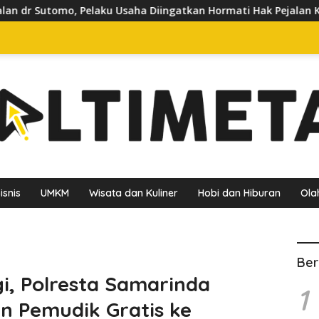
aha Diingatkan Hormati Hak Pejalan Kaki
Pedagang Kelu
isnis
UMKM
Wisata dan Kuliner
Hobi dan Hiburan
Ola
Ber
i, Polresta Samarinda
1
n Pemudik Gratis ke