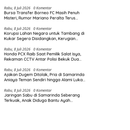
Diingatkan Hormati Hak Pejalan Kaki
Rabu, 8 Juli 2026
0 Komentar
Bursa Transfer Borneo FC Masih Penuh
Misteri, Rumor Mariano Peralta Terus
Menggema di Kalangan Suporter
Rabu, 8 Juli 2026
0 Komentar
Korupsi Lahan Negara untuk Tambang di
Kukar Segera Disidangkan, Kerugian
Negara Tembus Rp6,85 Triliun
Rabu, 8 Juli 2026
0 Komentar
Honda PCX Raib Saat Pemilik Salat Isya,
Rekaman CCTV Antar Polisi Bekuk Dua
Pelaku Pencurian di Samarinda
Rabu, 8 Juli 2026
0 Komentar
Ajakan Dugem Ditolak, Pria di Samarinda
Aniaya Teman Sendiri hingga Alami Luka
di Wajah dan Kepala
Rabu, 8 Juli 2026
0 Komentar
Jaringan Sabu di Samarinda Seberang
Terkuak, Anak Diduga Bantu Ayah
Edarkan Narkoba