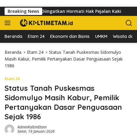
Langsung ke konten
laku Usaha Diingatkan Hormati Hak Pejalan Kaki
Breaking News
Pedaga
Beranda
Etam 24
Ekonomi dan Bisnis
UMKM
Wisata dan 
Beranda
Etam 24
Status Tanah Puskesmas Sidomulyo
Masih Kabur, Pemilik Pertanyakan Dasar Penguasaan Sejak
1986
Etam 24
Status Tanah Puskesmas
Sidomulyo Masih Kabur, Pemilik
Pertanyakan Dasar Penguasaan
Sejak 1986
AdminKaltimEtam
Senin, 19 Januari 2026