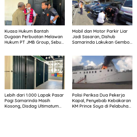
Kuasa Hukum Bantah
Mobil dan Motor Parkir Liar
Dugaan Perbuatan Melawan
Jadi Sasaran, Dishub
Hukum PT JMB Group, Sebut
Samarinda Lakukan Gembok
Perusahaan Kantongi Izin
Ban hingga Penderekan
Lengkap
Lebih dari 1.000 Lapak Pasar
Polisi Periksa Dua Pekerja
Pagi Samarinda Masih
Kapal, Penyebab Kebakaran
Kosong, Disdag Ultimatum
KM Prince Soya di Pelabuhan
Pedagang Aktif Berjualan
Samarinda Masih Misterius
hingga Akhir Agustus