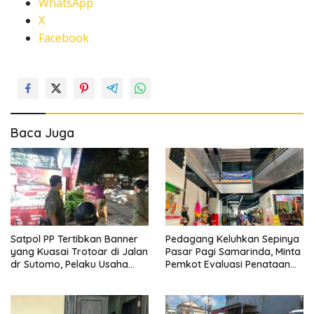
WhatsApp
X
Facebook
Baca Juga
Satpol PP Tertibkan Banner
Pedagang Keluhkan Sepinya
yang Kuasai Trotoar di Jalan
Pasar Pagi Samarinda, Minta
dr Sutomo, Pelaku Usaha
Pemkot Evaluasi Penataan
Diingatkan Hormati Hak
Kios hingga Tarif Retribusi
Pejalan Kaki