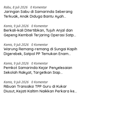
Diingatkan Hormati Hak Pejalan Kaki
Rabu, 8 Juli 2026
0 Komentar
Jaringan Sabu di Samarinda Seberang
Terkuak, Anak Diduga Bantu Ayah
Edarkan Narkoba
Kamis, 9 Juli 2026
0 Komentar
Berkali-kali Ditertibkan, Tujuh Anjal dan
Gepeng Kembali Terjaring Operasi Satpol
PP Samarinda
Kamis, 9 Juli 2026
0 Komentar
Warung Remang-remang di Sungai Kapih
Digerebek, Satpol PP Temukan Enam
Teko Miras Oplosan
Kamis, 9 Juli 2026
0 Komentar
Pemkot Samarinda Kejar Penyelesaian
Sekolah Rakyat, Targetkan Siap
Digunakan pada Hari Pertama MPLS
Kamis, 9 Juli 2026
0 Komentar
Ribuan Transaksi TPP Guru di Kukar
Diusut, Kejati Kaltim Naikkan Perkara ke
Tahap Penyidikan