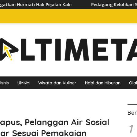
an Kaki
Pedagang Keluhkan Sepinya Pasar Pagi Samarin
isnis
UMKM
Wisata dan Kuliner
Hobi dan Hiburan
Ola
Ber
pus, Pelanggan Air Sosial
1
yar Sesuai Pemakaian