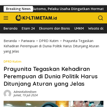
Langsung ke konten
 di Jalan dr Sutomo, Pelaku Usaha Diingatkan Hormati Hak Pej
Breaking News
Beranda
Etam 24
Ekonomi dan Bisnis
UMKM
Wisata dan 
Beranda
Pariwara
DPRD Kutim
Prayunita Tegaskan
Kehadiran Perempuan di Dunia Politik Harus Ditunjang Aturan
yang Jelas
DPRD Kutim
Prayunita Tegaskan Kehadiran
Perempuan di Dunia Politik Harus
Ditunjang Aturan yang Jelas
AdminKaltimEtam
Jumat, 19 Juli 2024