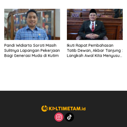
Mengenai Raperda
Kutim TA 2024
Perubahan APBD Kutim TA
2024
Pandi Widiarto Soroti Masih
Ikuti Rapat Pembahasan
Sulitnya Lapangan Pekerjaan
Tatib Dewan, Akbar Tanjung :
Bagi Generasi Muda di Kutim
Langkah Awal Kita Menyusun
Kerangka Kerja