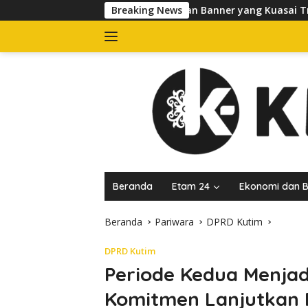
Langsung
pol PP Tertibkan Banner yang Kuasai Trotoar di Jalan dr Sutom
Breaking News
ke
konten
Beranda
Etam 24
Ekonomi dan B
Beranda
Pariwara
DPRD Kutim
DPRD Kutim
Periode Kedua Menjad
Komitmen Lanjutkan