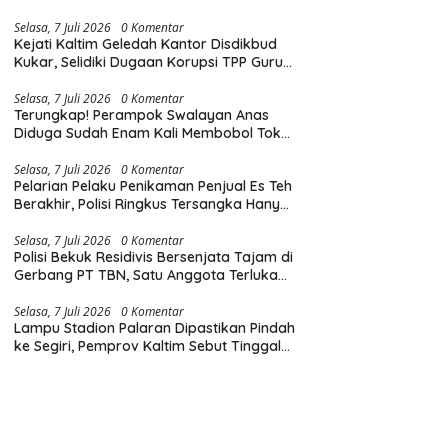
Diingatkan Hormati Hak Pejalan Kaki
Selasa, 7 Juli 2026
0 Komentar
Kejati Kaltim Geledah Kantor Disdikbud
Kukar, Selidiki Dugaan Korupsi TPP Guru
dan Insentif Non-ASN
Selasa, 7 Juli 2026
0 Komentar
Terungkap! Perampok Swalayan Anas
Diduga Sudah Enam Kali Membobol Toko
di Samarinda dalam Tiga Bulan
Selasa, 7 Juli 2026
0 Komentar
Pelarian Pelaku Penikaman Penjual Es Teh
Berakhir, Polisi Ringkus Tersangka Hanya
Beberapa Jam Usai Beraksi
Selasa, 7 Juli 2026
0 Komentar
Polisi Bekuk Residivis Bersenjata Tajam di
Gerbang PT TBN, Satu Anggota Terluka
Saat Penangkapan
Selasa, 7 Juli 2026
0 Komentar
Lampu Stadion Palaran Dipastikan Pindah
ke Segiri, Pemprov Kaltim Sebut Tinggal
Tunggu Lampu Hijau Gubernur