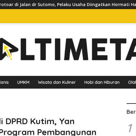
o, Pelaku Usaha Diingatkan Hormati Hak Pejalan Kaki
P
isnis
UMKM
Wisata dan Kuliner
Hobi dan Hiburan
Ola
Ber
i DPRD Kutim, Yan
1
 Program Pembangunan