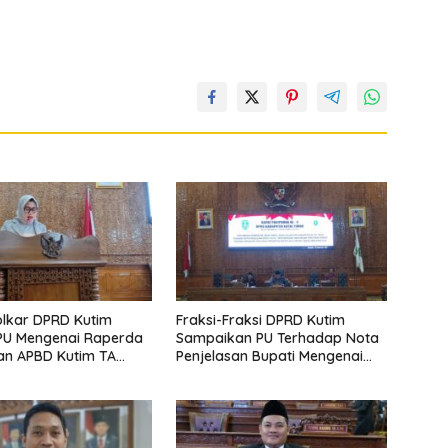
olkar DPRD Kutim
Fraksi-Fraksi DPRD Kutim
PU Mengenai Raperda
Sampaikan PU Terhadap Nota
an APBD Kutim TA
Penjelasan Bupati Mengenai
Raperda Perubahan APBD
Kutim TA 2024