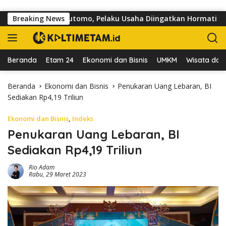
Langsung ke konten
i Jalan dr Sutomo, Pelaku Usaha Diingatkan Hormati Hak Pejala
Breaking News
Beranda
Etam 24
Ekonomi dan Bisnis
UMKM
Wisata dan 
Beranda
Ekonomi dan Bisnis
Penukaran Uang Lebaran, BI
Sediakan Rp4,19 Triliun
Ekonomi dan Bisnis
,
Indeks
Penukaran Uang Lebaran, BI
Sediakan Rp4,19 Triliun
Rio Adam
Rabu, 29 Maret 2023