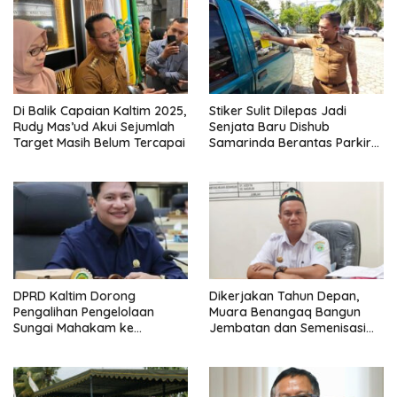
Di Balik Capaian Kaltim 2025,
Stiker Sulit Dilepas Jadi
Rudy Mas’ud Akui Sejumlah
Senjata Baru Dishub
Target Masih Belum Tercapai
Samarinda Berantas Parkir
Liar di Ruang Publik
DPRD Kaltim Dorong
Dikerjakan Tahun Depan,
Pengalihan Pengelolaan
Muara Benangaq Bangun
Sungai Mahakam ke
Jembatan dan Semenisasi
Pemprov Demi Keselamatan
Jalan Lagi
dan Efisiensi Infrastruktur