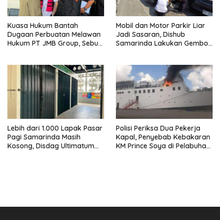
Kuasa Hukum Bantah
Mobil dan Motor Parkir Liar
Dugaan Perbuatan Melawan
Jadi Sasaran, Dishub
Hukum PT JMB Group, Sebut
Samarinda Lakukan Gembok
Perusahaan Kantongi Izin
Ban hingga Penderekan
Lengkap
Lebih dari 1.000 Lapak Pasar
Polisi Periksa Dua Pekerja
Pagi Samarinda Masih
Kapal, Penyebab Kebakaran
Kosong, Disdag Ultimatum
KM Prince Soya di Pelabuhan
Pedagang Aktif Berjualan
Samarinda Masih Misterius
hingga Akhir Agustus