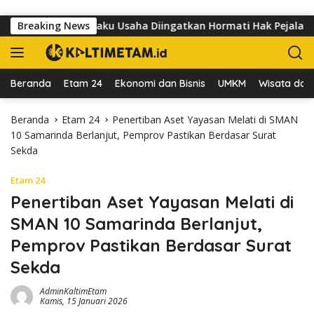
Langsung ke konten
utomo, Pelaku Usaha Diingatkan Hormati Hak Pejalan Kaki
Breaking News
Beranda
Etam 24
Ekonomi dan Bisnis
UMKM
Wisata dan 
Beranda
Etam 24
Penertiban Aset Yayasan Melati di SMAN
10 Samarinda Berlanjut, Pemprov Pastikan Berdasar Surat
Sekda
Etam 24
Penertiban Aset Yayasan Melati di
SMAN 10 Samarinda Berlanjut,
Pemprov Pastikan Berdasar Surat
Sekda
AdminKaltimEtam
Kamis, 15 Januari 2026