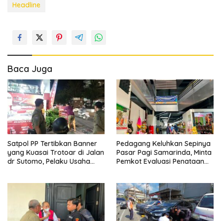
Headline
Baca Juga
Satpol PP Tertibkan Banner
Pedagang Keluhkan Sepinya
yang Kuasai Trotoar di Jalan
Pasar Pagi Samarinda, Minta
dr Sutomo, Pelaku Usaha
Pemkot Evaluasi Penataan
Diingatkan Hormati Hak
Kios hingga Tarif Retribusi
Pejalan Kaki