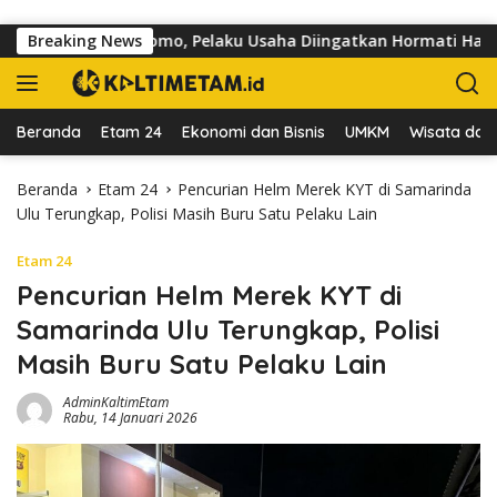
Langsung ke konten
 Jalan dr Sutomo, Pelaku Usaha Diingatkan Hormati Hak Pejalan
Breaking News
Beranda
Etam 24
Ekonomi dan Bisnis
UMKM
Wisata dan 
Beranda
Etam 24
Pencurian Helm Merek KYT di Samarinda
Ulu Terungkap, Polisi Masih Buru Satu Pelaku Lain
Etam 24
Pencurian Helm Merek KYT di
Samarinda Ulu Terungkap, Polisi
Masih Buru Satu Pelaku Lain
AdminKaltimEtam
Rabu, 14 Januari 2026