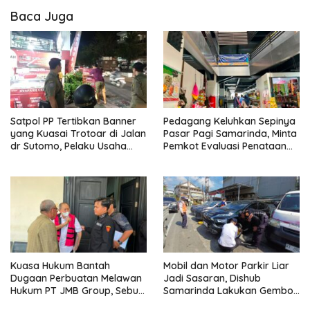
Baca Juga
Satpol PP Tertibkan Banner
Pedagang Keluhkan Sepinya
yang Kuasai Trotoar di Jalan
Pasar Pagi Samarinda, Minta
dr Sutomo, Pelaku Usaha
Pemkot Evaluasi Penataan
Diingatkan Hormati Hak
Kios hingga Tarif Retribusi
Pejalan Kaki
Kuasa Hukum Bantah
Mobil dan Motor Parkir Liar
Dugaan Perbuatan Melawan
Jadi Sasaran, Dishub
Hukum PT JMB Group, Sebut
Samarinda Lakukan Gembok
Perusahaan Kantongi Izin
Ban hingga Penderekan