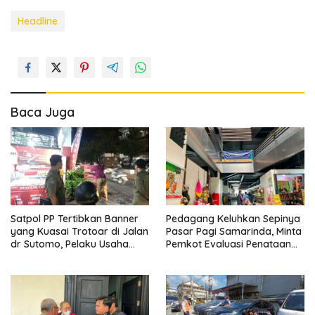
Headline
Baca Juga
Satpol PP Tertibkan Banner
Pedagang Keluhkan Sepinya
yang Kuasai Trotoar di Jalan
Pasar Pagi Samarinda, Minta
dr Sutomo, Pelaku Usaha
Pemkot Evaluasi Penataan
Diingatkan Hormati Hak
Kios hingga Tarif Retribusi
Pejalan Kaki