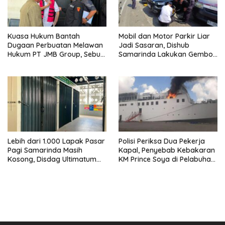
Kuasa Hukum Bantah
Mobil dan Motor Parkir Liar
Dugaan Perbuatan Melawan
Jadi Sasaran, Dishub
Hukum PT JMB Group, Sebut
Samarinda Lakukan Gembok
Perusahaan Kantongi Izin
Ban hingga Penderekan
Lengkap
Lebih dari 1.000 Lapak Pasar
Polisi Periksa Dua Pekerja
Pagi Samarinda Masih
Kapal, Penyebab Kebakaran
Kosong, Disdag Ultimatum
KM Prince Soya di Pelabuhan
Pedagang Aktif Berjualan
Samarinda Masih Misterius
hingga Akhir Agustus