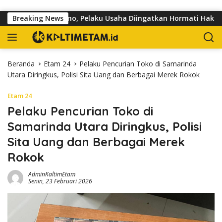
Langsung ke konten
alan dr Sutomo, Pelaku Usaha Diingatkan Hormati Hak Pejalan K
Breaking News
Beranda
Etam 24
Pelaku Pencurian Toko di Samarinda
Utara Diringkus, Polisi Sita Uang dan Berbagai Merek Rokok
Etam 24
Pelaku Pencurian Toko di
Samarinda Utara Diringkus, Polisi
Sita Uang dan Berbagai Merek
Rokok
AdminKaltimEtam
Senin, 23 Februari 2026