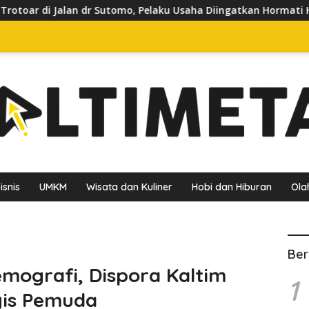
tomo, Pelaku Usaha Diingatkan Hormati Hak Pejalan Kaki
isnis
UMKM
Wisata dan Kuliner
Hobi dan Hiburan
Ola
Ber
mografi, Dispora Kaltim
1
gis Pemuda