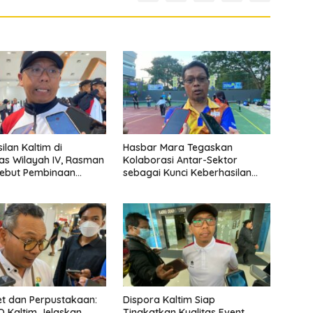
ilan Kaltim di
Hasbar Mara Tegaskan
s Wilayah IV, Rasman
Kolaborasi Antar-Sektor
Sebut Pembinaan
sebagai Kunci Keberhasilan
a Semakin
Program Kepemudaan
bang
let dan Perpustakaan:
Dispora Kaltim Siap
 Kaltim Jelaskan
Tingkatkan Kualitas Event