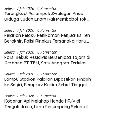
Diingatkan Hormati Hak Pejalan Kaki
Selasa, 7 Juli 2026
0 Komentar
Terungkap! Perampok Swalayan Anas
Diduga Sudah Enam Kali Membobol Toko
di Samarinda dalam Tiga Bulan
Selasa, 7 Juli 2026
0 Komentar
Pelarian Pelaku Penikaman Penjual Es Teh
Berakhir, Polisi Ringkus Tersangka Hanya
Beberapa Jam Usai Beraksi
Selasa, 7 Juli 2026
0 Komentar
Polisi Bekuk Residivis Bersenjata Tajam di
Gerbang PT TBN, Satu Anggota Terluka
Saat Penangkapan
Selasa, 7 Juli 2026
0 Komentar
Lampu Stadion Palaran Dipastikan Pindah
ke Segiri, Pemprov Kaltim Sebut Tinggal
Tunggu Lampu Hijau Gubernur
Selasa, 7 Juli 2026
0 Komentar
Kobaran Api Melahap Honda HR-V di
Tengah Jalan, Lima Penumpang Selamat
Berkat Evakuasi Cepat