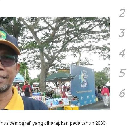
2
3
4
5
6
us demografi yang diharapkan pada tahun 2030,