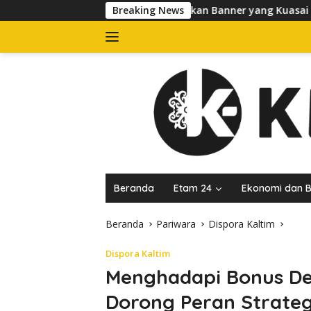
Langsung
Satpol PP Tertibkan Banner yang Kuasai Trotoar di Jalan dr Su
Breaking News
ke
konten
Beranda
Etam 24
Ekonomi dan B
Beranda
Pariwara
Dispora Kaltim
Dispora Kaltim
Menghadapi Bonus De
Dorong Peran Strate