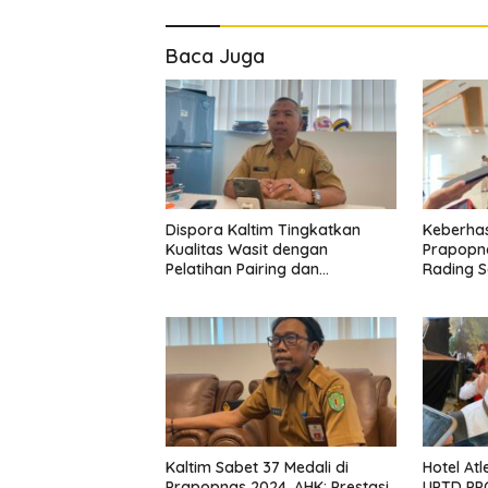
Baca Juga
Dispora Kaltim Tingkatkan
Keberhas
Kualitas Wasit dengan
Prapopna
Pelatihan Pairing dan
Rading 
Pengelolaan Pertandingan
Olahrag
Berkem
Kaltim Sabet 37 Medali di
Hotel At
Prapopnas 2024, AHK: Prestasi
UPTD PPO