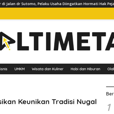
ku Usaha Diingatkan Hormati Hak Pejalan Kaki
Pedagang
isnis
UMKM
Wisata dan Kuliner
Hobi dan Hiburan
Ola
Ber
sikan Keunikan Tradisi Nugal
1