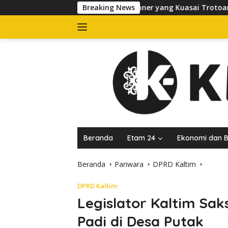
Langsung
Tertibkan Banner yang Kuasai Trotoar di Jalan dr Sutomo, Pela
Breaking News
ke
konten
Beranda
Etam 24
Ekonomi dan B
Beranda
Pariwara
DPRD Kaltim
DPRD Kaltim
Legislator Kaltim Sak
Padi di Desa Putak