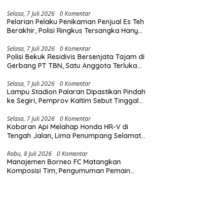
Diingatkan Hormati Hak Pejalan Kaki
Selasa, 7 Juli 2026
0 Komentar
Pelarian Pelaku Penikaman Penjual Es Teh
Berakhir, Polisi Ringkus Tersangka Hanya
Beberapa Jam Usai Beraksi
Selasa, 7 Juli 2026
0 Komentar
Polisi Bekuk Residivis Bersenjata Tajam di
Gerbang PT TBN, Satu Anggota Terluka
Saat Penangkapan
Selasa, 7 Juli 2026
0 Komentar
Lampu Stadion Palaran Dipastikan Pindah
ke Segiri, Pemprov Kaltim Sebut Tinggal
Tunggu Lampu Hijau Gubernur
Selasa, 7 Juli 2026
0 Komentar
Kobaran Api Melahap Honda HR-V di
Tengah Jalan, Lima Penumpang Selamat
Berkat Evakuasi Cepat
Rabu, 8 Juli 2026
0 Komentar
Manajemen Borneo FC Matangkan
Komposisi Tim, Pengumuman Pemain
Baru Tinggal Menunggu Waktu