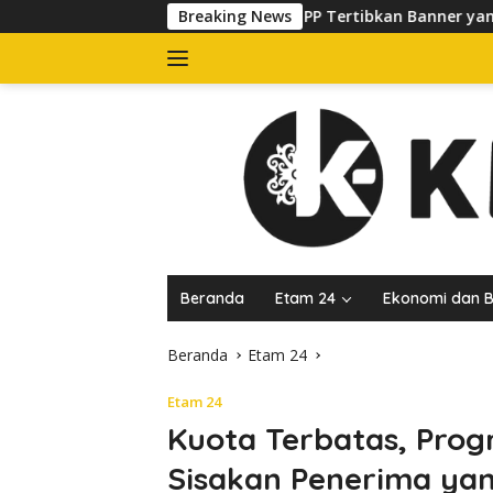
Langsung
Satpol PP Tertibkan Banner yang Kuasai Trotoar di Jalan
Breaking News
ke
konten
Beranda
Etam 24
Ekonomi dan B
Beranda
Etam 24
Etam 24
Kuota Terbatas, Pro
Sisakan Penerima ya