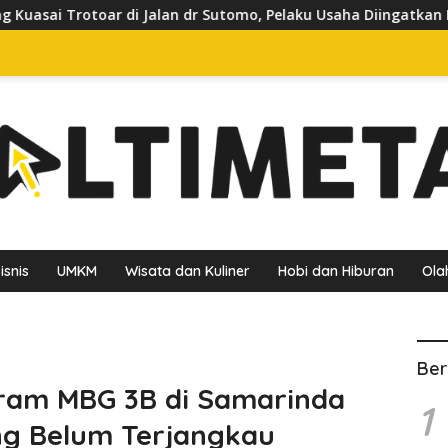
 dr Sutomo, Pelaku Usaha Diingatkan Hormati Hak Pejalan Kaki
isnis
UMKM
Wisata dan Kuliner
Hobi dan Hiburan
Ola
Ber
gram MBG 3B di Samarinda
1
ng Belum Terjangkau