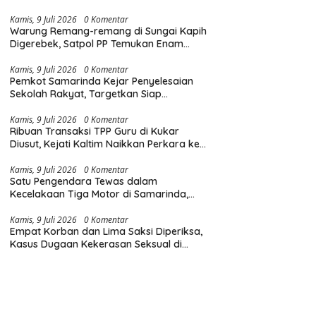
Diingatkan Hormati Hak Pejalan Kaki
Kamis, 9 Juli 2026
0 Komentar
Warung Remang-remang di Sungai Kapih
Digerebek, Satpol PP Temukan Enam
Teko Miras Oplosan
Kamis, 9 Juli 2026
0 Komentar
Pemkot Samarinda Kejar Penyelesaian
Sekolah Rakyat, Targetkan Siap
Digunakan pada Hari Pertama MPLS
Kamis, 9 Juli 2026
0 Komentar
Ribuan Transaksi TPP Guru di Kukar
Diusut, Kejati Kaltim Naikkan Perkara ke
Tahap Penyidikan
Kamis, 9 Juli 2026
0 Komentar
Satu Pengendara Tewas dalam
Kecelakaan Tiga Motor di Samarinda,
Polisi Dalami Penyebab Tabrakan
Kamis, 9 Juli 2026
0 Komentar
Empat Korban dan Lima Saksi Diperiksa,
Kasus Dugaan Kekerasan Seksual di
Ponpes Samarinda Naik Penyidikan