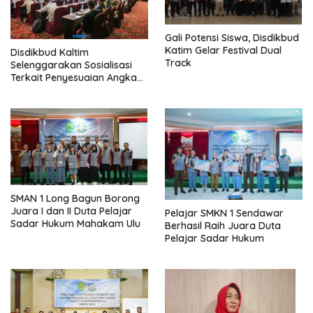
Gali Potensi Siswa, Disdikbud
Katim Gelar Festival Dual
Disdikbud Kaltim
Track
Selenggarakan Sosialisasi
Terkait Penyesuaian Angka
Kredit Konvensional Ke
Angka Kredit Integrasi
SMAN 1 Long Bagun Borong
Juara I dan II Duta Pelajar
Pelajar SMKN 1 Sendawar
Sadar Hukum Mahakam Ulu
Berhasil Raih Juara Duta
Pelajar Sadar Hukum