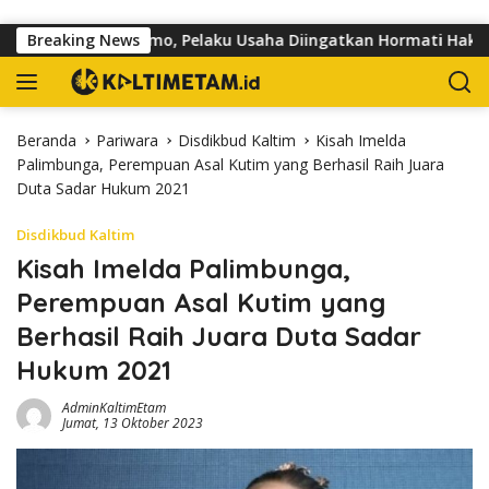
Langsung ke konten
an dr Sutomo, Pelaku Usaha Diingatkan Hormati Hak Pejalan Ka
Breaking News
Beranda
Pariwara
Disdikbud Kaltim
Kisah Imelda
Palimbunga, Perempuan Asal Kutim yang Berhasil Raih Juara
Duta Sadar Hukum 2021
Disdikbud Kaltim
Kisah Imelda Palimbunga,
Perempuan Asal Kutim yang
Berhasil Raih Juara Duta Sadar
Hukum 2021
AdminKaltimEtam
Jumat, 13 Oktober 2023