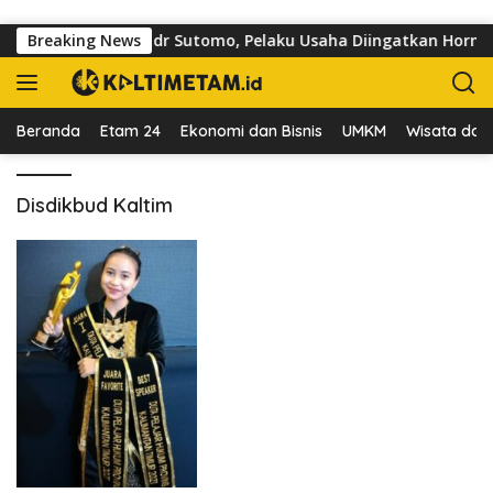
Langsung ke konten
 Trotoar di Jalan dr Sutomo, Pelaku Usaha Diingatkan Hormati 
Breaking News
Beranda
Etam 24
Ekonomi dan Bisnis
UMKM
Wisata dan 
Disdikbud Kaltim