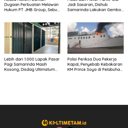
Dugaan Perbuatan Melawan
Jadi Sasaran, Dishub
Hukum PT JMB Group, Sebut
Samarinda Lakukan Gembok
Perusahaan Kantongi Izin
Ban hingga Penderekan
Lengkap
Lebih dari 1.000 Lapak Pasar
Polisi Periksa Dua Pekerja
Pagi Samarinda Masih
Kapal, Penyebab Kebakaran
Kosong, Disdag Ultimatum
KM Prince Soya di Pelabuhan
Pedagang Aktif Berjualan
Samarinda Masih Misterius
hingga Akhir Agustus