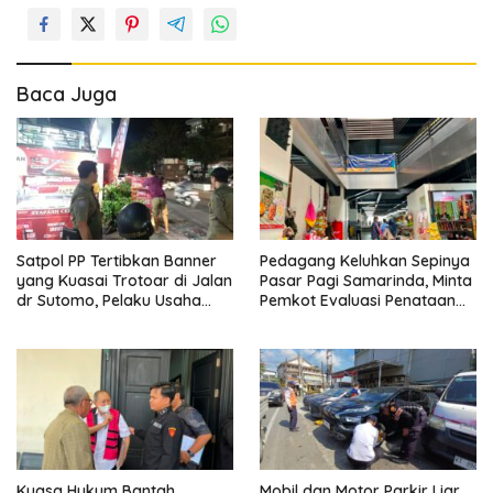
Baca Juga
Satpol PP Tertibkan Banner
Pedagang Keluhkan Sepinya
yang Kuasai Trotoar di Jalan
Pasar Pagi Samarinda, Minta
dr Sutomo, Pelaku Usaha
Pemkot Evaluasi Penataan
Diingatkan Hormati Hak
Kios hingga Tarif Retribusi
Pejalan Kaki
Kuasa Hukum Bantah
Mobil dan Motor Parkir Liar