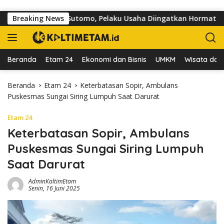
Langsung ke konten
di Jalan dr Sutomo, Pelaku Usaha Diingatkan Hormati Hak Pejal
Breaking News
Beranda
Etam 24
Ekonomi dan Bisnis
UMKM
Wisata dan 
Beranda
Etam 24
Keterbatasan Sopir, Ambulans
Puskesmas Sungai Siring Lumpuh Saat Darurat
Etam 24
Keterbatasan Sopir, Ambulans
Puskesmas Sungai Siring Lumpuh
Saat Darurat
AdminKaltimEtam
Senin, 16 Juni 2025