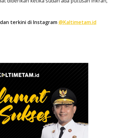
at diberikan ketika sudah ada putusan inkrah,”
dan terkini di Instagram
@Kaltimetam.id