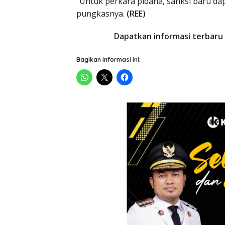
“Untuk perkara pidana, sanksi baru dap
pungkasnya.
(REE)
Dapatkan informasi terbaru 
Bagikan informasi ini: