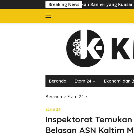
Langsung
ol PP Tertibkan Banner yang Kuasai Trotoar di Jalan dr Sutomo
Breaking News
ke
konten
Beranda
Etam 24
Ekonomi dan B
Beranda
Etam 24
Etam 24
Inspektorat Temukan
Belasan ASN Kaltim M