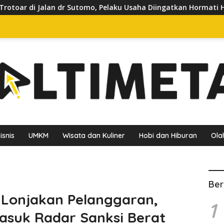
, Pelaku Usaha Diingatkan Hormati Hak Pejalan Kaki
Pe
isnis
UMKM
Wisata dan Kuliner
Hobi dan Hiburan
Ola
Ber
 Lonjakan Pelanggaran,
1
asuk Radar Sanksi Berat