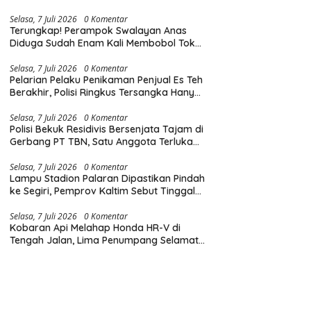
Diingatkan Hormati Hak Pejalan Kaki
Selasa, 7 Juli 2026
0 Komentar
Terungkap! Perampok Swalayan Anas
Diduga Sudah Enam Kali Membobol Toko
di Samarinda dalam Tiga Bulan
Selasa, 7 Juli 2026
0 Komentar
Pelarian Pelaku Penikaman Penjual Es Teh
Berakhir, Polisi Ringkus Tersangka Hanya
Beberapa Jam Usai Beraksi
Selasa, 7 Juli 2026
0 Komentar
Polisi Bekuk Residivis Bersenjata Tajam di
Gerbang PT TBN, Satu Anggota Terluka
Saat Penangkapan
Selasa, 7 Juli 2026
0 Komentar
Lampu Stadion Palaran Dipastikan Pindah
ke Segiri, Pemprov Kaltim Sebut Tinggal
Tunggu Lampu Hijau Gubernur
Selasa, 7 Juli 2026
0 Komentar
Kobaran Api Melahap Honda HR-V di
Tengah Jalan, Lima Penumpang Selamat
Berkat Evakuasi Cepat