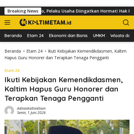
Langsung ke konten
lan dr Sutomo, Pelaku Usaha Diingatkan Hormati Hak Pejalan Ka
Breaking News
Beranda
Etam 24
Ekonomi dan Bisnis
UMKM
Wisata dan 
Beranda
Etam 24
Ikuti Kebijakan Kemendikdasmen, Kaltim
Hapus Guru Honorer dan Terapkan Tenaga Pengganti
Etam 24
Ikuti Kebijakan Kemendikdasmen,
Kaltim Hapus Guru Honorer dan
Terapkan Tenaga Pengganti
AdminKaltimEtam
Senin, 1 Juni 2026