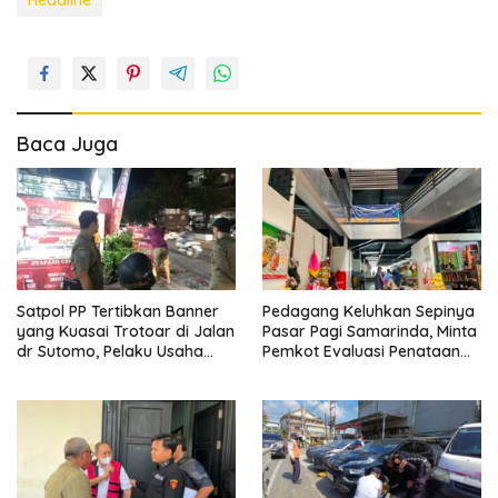
Baca Juga
Satpol PP Tertibkan Banner
Pedagang Keluhkan Sepinya
yang Kuasai Trotoar di Jalan
Pasar Pagi Samarinda, Minta
dr Sutomo, Pelaku Usaha
Pemkot Evaluasi Penataan
Diingatkan Hormati Hak
Kios hingga Tarif Retribusi
Pejalan Kaki