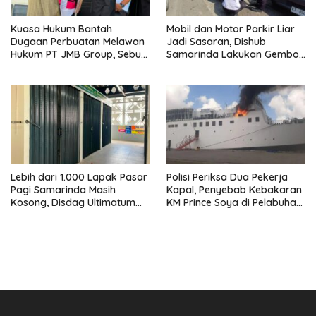
Kuasa Hukum Bantah
Mobil dan Motor Parkir Liar
Dugaan Perbuatan Melawan
Jadi Sasaran, Dishub
Hukum PT JMB Group, Sebut
Samarinda Lakukan Gembok
Perusahaan Kantongi Izin
Ban hingga Penderekan
Lengkap
Lebih dari 1.000 Lapak Pasar
Polisi Periksa Dua Pekerja
Pagi Samarinda Masih
Kapal, Penyebab Kebakaran
Kosong, Disdag Ultimatum
KM Prince Soya di Pelabuhan
Pedagang Aktif Berjualan
Samarinda Masih Misterius
hingga Akhir Agustus