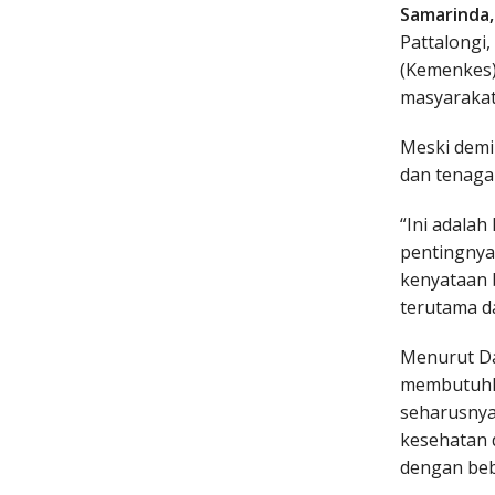
Samarinda
Pattalongi
(Kemenkes)
masyarakat
Meski demik
dan tenaga
“Ini adala
pentingnya
kenyataan 
terutama da
Menurut Da
membutuhka
seharusnya
kesehatan 
dengan beba