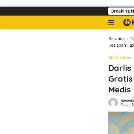
Langsung ke konten
Satpol PP Tertibkan Banner yang Kuasai Troto
Breaking 
Beranda
P
Kesiapan Fas
DPRD Kaltim
Darlis
Gratis
Medis
AdminK
Senin, 