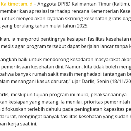
,
Kaltimetam.id
–
Anggota DPRD Kalimantan Timur (Kaltim), 
, memberikan apresiasi terhadap rencana Kementerian Kes
 untuk menyediakan layanan skrining kesehatan gratis bag
 yang berulang tahun mulai tahun 2025.
ian, ia menyoroti pentingnya kesiapan fasilitas kesehatan 
 medis agar program tersebut dapat berjalan lancar tanpa 
h langkah baik untuk mendorong kesadaran masyarakat aka
 pemeriksaan kesehatan dini. Namun, kita tidak boleh men
bahwa banyak rumah sakit masih menghadapi tantangan be
lam menangani kasus darurat,” ujar Darlis, Senin (18/11/20
rlis, meskipun tujuan program ini mulia, pelaksanaannya
n kesiapan yang matang. Ia menilai, prioritas pemerintah
 difokuskan terlebih dahulu pada peningkatan kapasitas p
darurat, mengingat banyak fasilitas kesehatan yang sudah
n kerja saat ini.