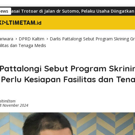
ar di Jalan dr Sutomo, Pelaku Usaha Diingatkan Hormati Hak P
News
ariwara
DPRD Kaltim
Darlis Pattalongi Sebut Program Skrining Gr
ilitas dan Tenaga Medis
 Pattalongi Sebut Program Skrini
 Perlu Kesiapan Fasilitas dan Ten
altimEtam
18 November 2024