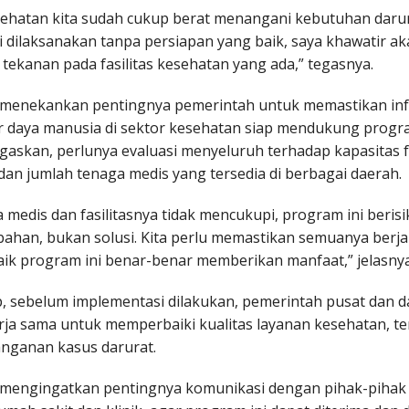
sehatan kita sudah cukup berat menangani kebutuhan darur
i dilaksanakan tanpa persiapan yang baik, saya khawatir a
ekanan pada fasilitas kesehatan yang ada,” tegasnya.
a menekankan pentingnya pemerintah untuk memastikan inf
 daya manusia di sektor kesehatan siap mendukung progr
egaskan, perlunya evaluasi menyeluruh terhadap kapasitas fa
dan jumlah tenaga medis yang tersedia di berbagai daerah.
a medis dan fasilitasnya tidak mencukupi, program ini beris
ahan, bukan solusi. Kita perlu memastikan semuanya berja
baik program ini benar-benar memberikan manfaat,” jelasnya
p, sebelum implementasi dilakukan, pemerintah pusat dan 
rja sama untuk memperbaiki kualitas layanan kesehatan, t
nganan kasus darurat.
a mengingatkan pentingnya komunikasi dengan pihak-pihak t