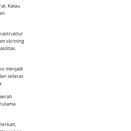
at. Kalau
kan
rastruktur
am skrining
silitas
iko menjadi
lan selaras
.
daerah
erutama
erkait,