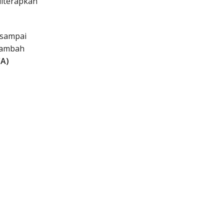
diterapkan
 sampai
nambah
CA)