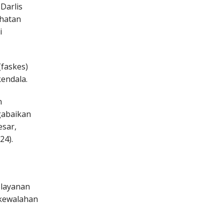
Darlis
ehatan
i
(faskes)
kendala.
n
gabaikan
sar,
24).
elayanan
 kewalahan