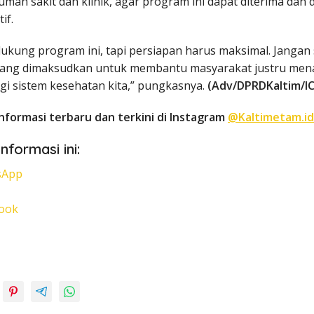
mah sakit dan klinik, agar program ini dapat diterima dan 
if.
ukung program ini, tapi persiapan harus maksimal. Jangan
yang dimaksudkan untuk membantu masyarakat justru me
gi sistem kesehatan kita,” pungkasnya.
(Adv/DPRDKaltim/I
nformasi terbaru dan terkini di Instagram
@Kaltimetam.id
nformasi ini:
sApp
ook