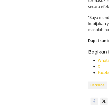
termasuk ru
secara efekt
“Saya mend
kebijakan 
masalah ba
Dapatkan i
Bagikan i
What
X
Faceb
Headline