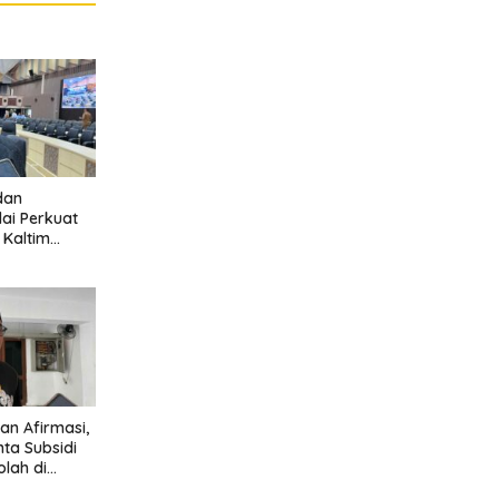
dan
lai Perkuat
l Kaltim
rmasi
n Afirmasi,
ta Subsidi
olah di