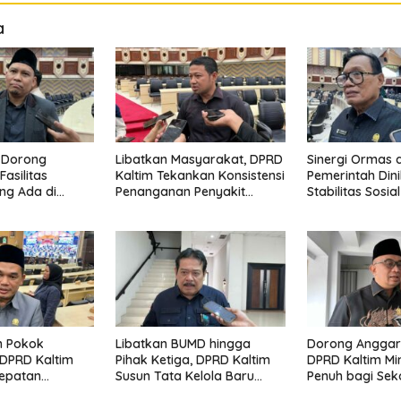
a
 Dorong
Libatkan Masyarakat, DPRD
Sinergi Ormas 
Fasilitas
Kaltim Tekankan Konsistensi
Pemerintah Dini
ng Ada di
Penanganan Penyakit
Stabilitas Sosia
rbatasan APBD
Masyarakat
Jelang Transfo
Nasional
n Pokok
Libatkan BUMD hingga
Dorong Anggara
DPRD Kaltim
Pihak Ketiga, DPRD Kaltim
DPRD Kaltim Min
epatan
Susun Tata Kelola Baru
Penuh bagi Sek
n Jalan ke
Sungai Mahakam
Kawasan 3T