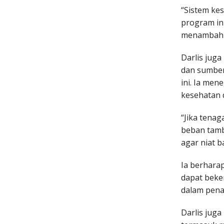
“Sistem ke
program in
menambah t
Darlis jug
dan sumber
ini. Ia men
kesehatan 
“Jika tenag
beban tamb
agar niat 
Ia berhara
dapat beke
dalam pena
Darlis jug