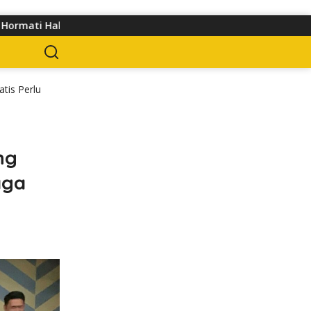
ejalan Kaki
Pedagang Keluhkan Sepinya Pasar Pagi Sama
atis Perlu
ng
aga