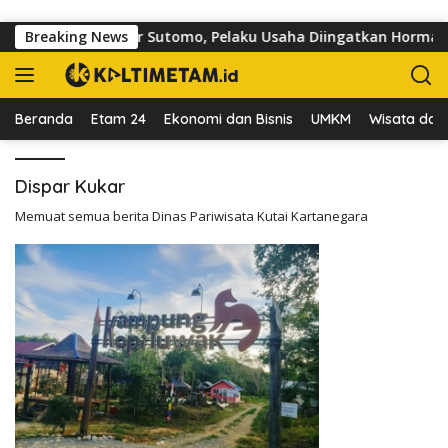
Langsung ke konten
toar di Jalan dr Sutomo, Pelaku Usaha Diingatkan Hormati Hak
Breaking News
Beranda
Etam 24
Ekonomi dan Bisnis
UMKM
Wisata dan 
Dispar Kukar
Memuat semua berita Dinas Pariwisata Kutai Kartanegara