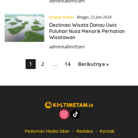
adminKaltimEtam
Dispar Kukar
Minggu, 23 Juni 2024
Destinasi Wisata Danau Uwis
Puluhan Nusa Menarik Perhatian
Wisatawan
adminKaltimEtam
P
1
2
…
14
Berikutnya »
a
g
i
n
a
s
i
p
Pedoman Media Siber
Redaksi
Kontak