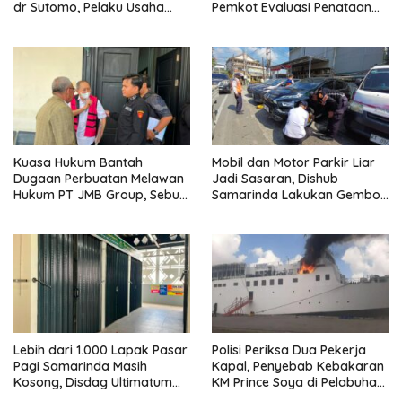
dr Sutomo, Pelaku Usaha
Pemkot Evaluasi Penataan
Diingatkan Hormati Hak
Kios hingga Tarif Retribusi
Pejalan Kaki
Kuasa Hukum Bantah
Mobil dan Motor Parkir Liar
Dugaan Perbuatan Melawan
Jadi Sasaran, Dishub
Hukum PT JMB Group, Sebut
Samarinda Lakukan Gembok
Perusahaan Kantongi Izin
Ban hingga Penderekan
Lengkap
Lebih dari 1.000 Lapak Pasar
Polisi Periksa Dua Pekerja
Pagi Samarinda Masih
Kapal, Penyebab Kebakaran
Kosong, Disdag Ultimatum
KM Prince Soya di Pelabuhan
Pedagang Aktif Berjualan
Samarinda Masih Misterius