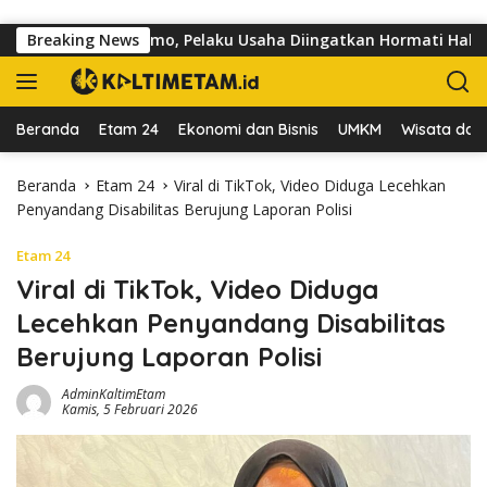
Langsung ke konten
lan dr Sutomo, Pelaku Usaha Diingatkan Hormati Hak Pejalan Ka
Breaking News
Beranda
Etam 24
Ekonomi dan Bisnis
UMKM
Wisata dan 
Beranda
Etam 24
Viral di TikTok, Video Diduga Lecehkan
Penyandang Disabilitas Berujung Laporan Polisi
Etam 24
Viral di TikTok, Video Diduga
Lecehkan Penyandang Disabilitas
Berujung Laporan Polisi
AdminKaltimEtam
Kamis, 5 Februari 2026