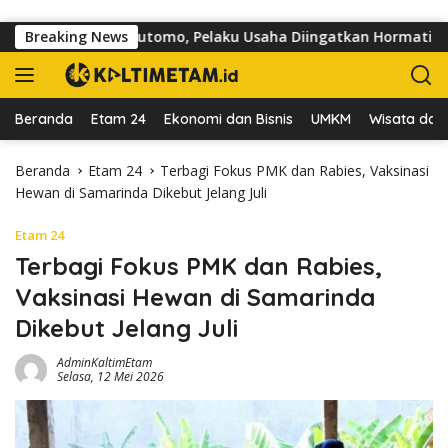
Langsung ke konten
 di Jalan dr Sutomo, Pelaku Usaha Diingatkan Hormati Hak Peja
Breaking News
Beranda
Etam 24
Ekonomi dan Bisnis
UMKM
Wisata dan 
Beranda
Etam 24
Terbagi Fokus PMK dan Rabies, Vaksinasi
Hewan di Samarinda Dikebut Jelang Juli
Etam 24
Terbagi Fokus PMK dan Rabies,
Vaksinasi Hewan di Samarinda
Dikebut Jelang Juli
AdminKaltimEtam
Selasa, 12 Mei 2026