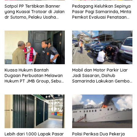
Satpol PP Tertibkan Banner
Pedagang Keluhkan Sepinya
yang Kuasai Trotoar di Jalan
Pasar Pagi Samarinda, Minta
dr Sutomo, Pelaku Usaha
Pemkot Evaluasi Penataan
Diingatkan Hormati Hak
Kios hingga Tarif Retribusi
Pejalan Kaki
Kuasa Hukum Bantah
Mobil dan Motor Parkir Liar
Dugaan Perbuatan Melawan
Jadi Sasaran, Dishub
Hukum PT JMB Group, Sebut
Samarinda Lakukan Gembok
Perusahaan Kantongi Izin
Ban hingga Penderekan
Lengkap
Lebih dari 1.000 Lapak Pasar
Polisi Periksa Dua Pekerja