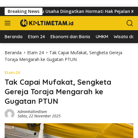
Langsung ke konten
omo, Pelaku Usaha Diingatkan Hormati Hak Pejalan Kaki
Breaking News
Beranda
Etam 24
Ekonomi dan Bisnis
UMKM
Wisata dan 
Beranda
Etam 24
Tak Capai Mufakat, Sengketa Gereja
Toraja Mengarah ke Gugatan PTUN
Etam 24
Tak Capai Mufakat, Sengketa
Gereja Toraja Mengarah ke
Gugatan PTUN
AdminKaltimEtam
Sabtu, 22 November 2025