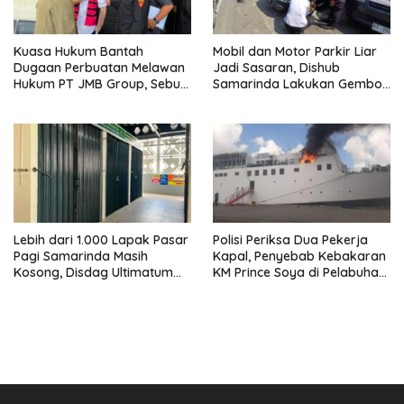
Kuasa Hukum Bantah
Mobil dan Motor Parkir Liar
Dugaan Perbuatan Melawan
Jadi Sasaran, Dishub
Hukum PT JMB Group, Sebut
Samarinda Lakukan Gembok
Perusahaan Kantongi Izin
Ban hingga Penderekan
Lengkap
Lebih dari 1.000 Lapak Pasar
Polisi Periksa Dua Pekerja
Pagi Samarinda Masih
Kapal, Penyebab Kebakaran
Kosong, Disdag Ultimatum
KM Prince Soya di Pelabuhan
Pedagang Aktif Berjualan
Samarinda Masih Misterius
hingga Akhir Agustus