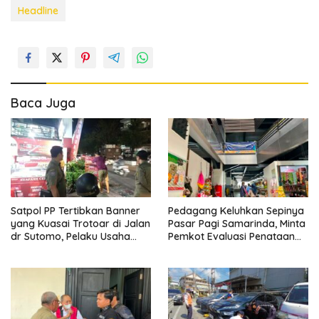
Headline
Baca Juga
Satpol PP Tertibkan Banner
Pedagang Keluhkan Sepinya
yang Kuasai Trotoar di Jalan
Pasar Pagi Samarinda, Minta
dr Sutomo, Pelaku Usaha
Pemkot Evaluasi Penataan
Diingatkan Hormati Hak
Kios hingga Tarif Retribusi
Pejalan Kaki