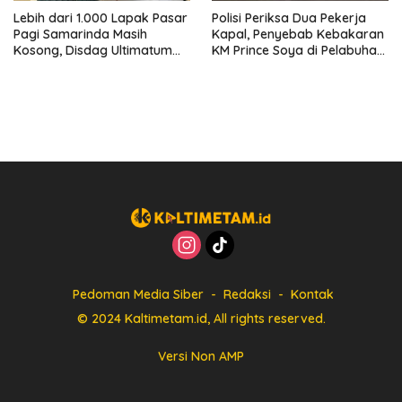
Lebih dari 1.000 Lapak Pasar
Polisi Periksa Dua Pekerja
Pagi Samarinda Masih
Kapal, Penyebab Kebakaran
Kosong, Disdag Ultimatum
KM Prince Soya di Pelabuhan
Pedagang Aktif Berjualan
Samarinda Masih Misterius
hingga Akhir Agustus
Pedoman Media Siber
Redaksi
Kontak
© 2024 Kaltimetam.id, All rights reserved.
Versi Non AMP