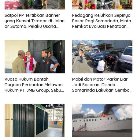
Satpol PP Tertibkan Banner
Pedagang Keluhkan Sepinya
yang Kuasai Trotoar di Jalan
Pasar Pagi Samarinda, Minta
dr Sutomo, Pelaku Usaha
Pemkot Evaluasi Penataan
Diingatkan Hormati Hak
Kios hingga Tarif Retribusi
Pejalan Kaki
Kuasa Hukum Bantah
Mobil dan Motor Parkir Liar
Dugaan Perbuatan Melawan
Jadi Sasaran, Dishub
Hukum PT JMB Group, Sebut
Samarinda Lakukan Gembok
Perusahaan Kantongi Izin
Ban hingga Penderekan
Lengkap