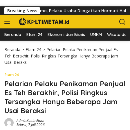
Langsung ke konten
Jalan dr Sutomo, Pelaku Usaha Diingatkan Hormati Hak Pejalan 
Breaking News
Beranda
Etam 24
Ekonomi dan Bisnis
UMKM
Wisata dan 
Beranda
Etam 24
Pelarian Pelaku Penikaman Penjual Es
Teh Berakhir, Polisi Ringkus Tersangka Hanya Beberapa Jam
Usai Beraksi
Etam 24
Pelarian Pelaku Penikaman Penjual
Es Teh Berakhir, Polisi Ringkus
Tersangka Hanya Beberapa Jam
Usai Beraksi
AdminKaltimEtam
Selasa, 7 Juli 2026