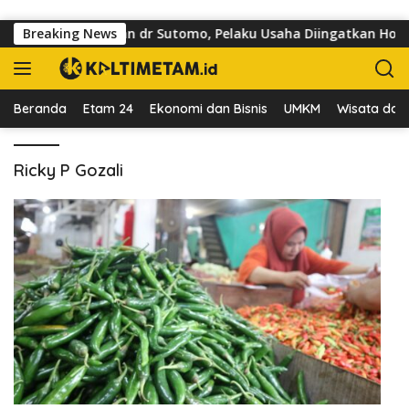
Langsung ke konten
sai Trotoar di Jalan dr Sutomo, Pelaku Usaha Diingatkan Horma
Breaking News
Beranda
Etam 24
Ekonomi dan Bisnis
UMKM
Wisata dan 
Ricky P Gozali