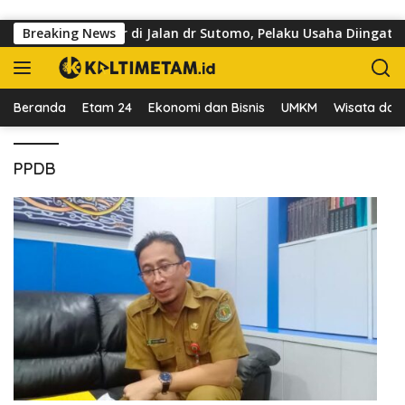
Langsung ke konten
ng Kuasai Trotoar di Jalan dr Sutomo, Pelaku Usaha Diingatkan
Breaking News
Beranda
Etam 24
Ekonomi dan Bisnis
UMKM
Wisata dan 
PPDB