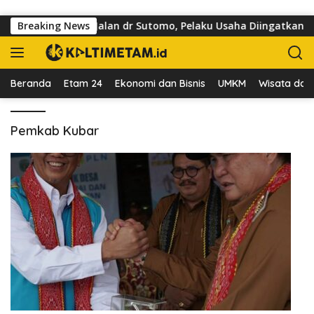
Langsung ke konten
uasai Trotoar di Jalan dr Sutomo, Pelaku Usaha Diingatkan Ho
Breaking News
Beranda
Etam 24
Ekonomi dan Bisnis
UMKM
Wisata dan 
Pemkab Kubar