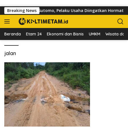
Langsung ke konten
otoar di Jalan dr Sutomo, Pelaku Usaha Diingatkan Hormati Hak
Breaking News
Beranda
Etam 24
Ekonomi dan Bisnis
UMKM
Wisata dan 
jalan