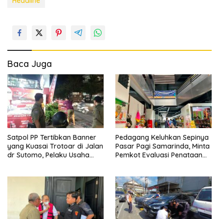
Headline
Baca Juga
Satpol PP Tertibkan Banner
Pedagang Keluhkan Sepinya
yang Kuasai Trotoar di Jalan
Pasar Pagi Samarinda, Minta
dr Sutomo, Pelaku Usaha
Pemkot Evaluasi Penataan
Diingatkan Hormati Hak
Kios hingga Tarif Retribusi
Pejalan Kaki