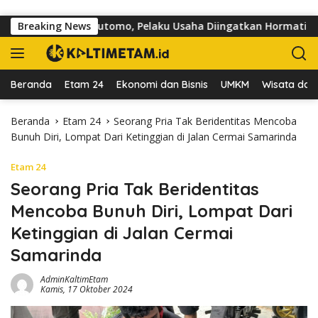
Langsung ke konten
 di Jalan dr Sutomo, Pelaku Usaha Diingatkan Hormati Hak Peja
Breaking News
Beranda
Etam 24
Ekonomi dan Bisnis
UMKM
Wisata dan 
Beranda
Etam 24
Seorang Pria Tak Beridentitas Mencoba
Bunuh Diri, Lompat Dari Ketinggian di Jalan Cermai Samarinda
Etam 24
Seorang Pria Tak Beridentitas
Mencoba Bunuh Diri, Lompat Dari
Ketinggian di Jalan Cermai
Samarinda
AdminKaltimEtam
Kamis, 17 Oktober 2024