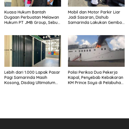
Kuasa Hukum Bantah
Mobil dan Motor Parkir Liar
Dugaan Perbuatan Melawan
Jadi Sasaran, Dishub
Hukum PT JMB Group, Sebut
Samarinda Lakukan Gembok
Perusahaan Kantongi Izin
Ban hingga Penderekan
Lengkap
Lebih dari 1.000 Lapak Pasar
Polisi Periksa Dua Pekerja
Pagi Samarinda Masih
Kapal, Penyebab Kebakaran
Kosong, Disdag Ultimatum
KM Prince Soya di Pelabuhan
Pedagang Aktif Berjualan
Samarinda Masih Misterius
hingga Akhir Agustus