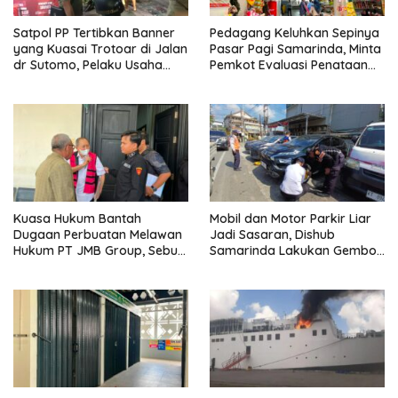
Satpol PP Tertibkan Banner
Pedagang Keluhkan Sepinya
yang Kuasai Trotoar di Jalan
Pasar Pagi Samarinda, Minta
dr Sutomo, Pelaku Usaha
Pemkot Evaluasi Penataan
Diingatkan Hormati Hak
Kios hingga Tarif Retribusi
Pejalan Kaki
Kuasa Hukum Bantah
Mobil dan Motor Parkir Liar
Dugaan Perbuatan Melawan
Jadi Sasaran, Dishub
Hukum PT JMB Group, Sebut
Samarinda Lakukan Gembok
Perusahaan Kantongi Izin
Ban hingga Penderekan
Lengkap