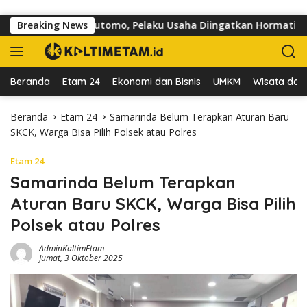
Langsung ke konten
di Jalan dr Sutomo, Pelaku Usaha Diingatkan Hormati Hak Pejal
Breaking News
Beranda
Etam 24
Ekonomi dan Bisnis
UMKM
Wisata dan 
Beranda
Etam 24
Samarinda Belum Terapkan Aturan Baru
SKCK, Warga Bisa Pilih Polsek atau Polres
Etam 24
Samarinda Belum Terapkan
Aturan Baru SKCK, Warga Bisa Pilih
Polsek atau Polres
AdminKaltimEtam
Jumat, 3 Oktober 2025