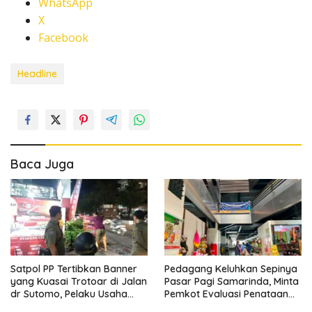
WhatsApp
X
Facebook
Headline
Baca Juga
Satpol PP Tertibkan Banner
Pedagang Keluhkan Sepinya
yang Kuasai Trotoar di Jalan
Pasar Pagi Samarinda, Minta
dr Sutomo, Pelaku Usaha
Pemkot Evaluasi Penataan
Diingatkan Hormati Hak
Kios hingga Tarif Retribusi