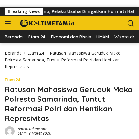
Langsung ke konten
alan dr Sutomo, Pelaku Usaha Diingatkan Hormati Hak Pejalan K
Breaking News
Beranda
Etam 24
Ekonomi dan Bisnis
UMKM
Wisata dan 
Beranda
Etam 24
Ratusan Mahasiswa Geruduk Mako
Polresta Samarinda, Tuntut Reformasi Polri dan Hentikan
Represivitas
Etam 24
Ratusan Mahasiswa Geruduk Mako
Polresta Samarinda, Tuntut
Reformasi Polri dan Hentikan
Represivitas
AdminKaltimEtam
Senin, 2 Maret 2026