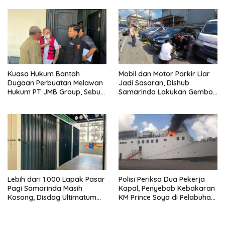
Pejalan Kaki
Kuasa Hukum Bantah
Mobil dan Motor Parkir Liar
Dugaan Perbuatan Melawan
Jadi Sasaran, Dishub
Hukum PT JMB Group, Sebut
Samarinda Lakukan Gembok
Perusahaan Kantongi Izin
Ban hingga Penderekan
Lengkap
Lebih dari 1.000 Lapak Pasar
Polisi Periksa Dua Pekerja
Pagi Samarinda Masih
Kapal, Penyebab Kebakaran
Kosong, Disdag Ultimatum
KM Prince Soya di Pelabuhan
Pedagang Aktif Berjualan
Samarinda Masih Misterius
hingga Akhir Agustus