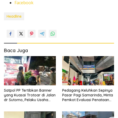
Facebook
Headline
Baca Juga
Satpol PP Tertibkan Banner
Pedagang Keluhkan Sepinya
yang Kuasai Trotoar di Jalan
Pasar Pagi Samarinda, Minta
dr Sutomo, Pelaku Usaha
Pemkot Evaluasi Penataan
Diingatkan Hormati Hak
Kios hingga Tarif Retribusi
Pejalan Kaki