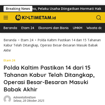
Langsung ke konten
lan dr Sutomo, Pelaku Usaha Diingatkan Hormati Hak Pejalan K
Breaking News
Beranda
Etam 24
Ekonomi dan Bisnis
UMKM
Wisata dan 
Beranda
Etam 24
Polda Kaltim Pastikan 14 dari 15 Tahanan
Kabur Telah Ditangkap, Operasi Besar-Besaran Masuki Babak
Akhir
Etam 24
Polda Kaltim Pastikan 14 dari 15
Tahanan Kabur Telah Ditangkap,
Operasi Besar-Besaran Masuki
Babak Akhir
AdminKaltimEtam
Selasa, 28 Oktober 2025