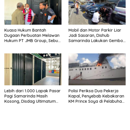
Kuasa Hukum Bantah
Mobil dan Motor Parkir Liar
Dugaan Perbuatan Melawan
Jadi Sasaran, Dishub
Hukum PT JMB Group, Sebut
Samarinda Lakukan Gembok
Perusahaan Kantongi Izin
Ban hingga Penderekan
Lengkap
Lebih dari 1.000 Lapak Pasar
Polisi Periksa Dua Pekerja
Pagi Samarinda Masih
Kapal, Penyebab Kebakaran
Kosong, Disdag Ultimatum
KM Prince Soya di Pelabuhan
Pedagang Aktif Berjualan
Samarinda Masih Misterius
hingga Akhir Agustus