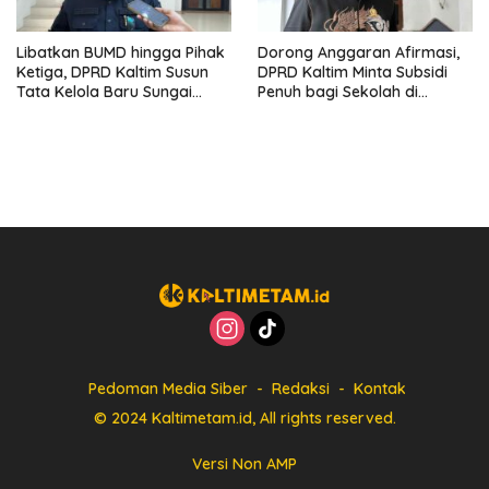
Libatkan BUMD hingga Pihak
Dorong Anggaran Afirmasi,
Ketiga, DPRD Kaltim Susun
DPRD Kaltim Minta Subsidi
Tata Kelola Baru Sungai
Penuh bagi Sekolah di
Mahakam
Kawasan 3T
Pedoman Media Siber
Redaksi
Kontak
© 2024 Kaltimetam.id, All rights reserved.
Versi Non AMP