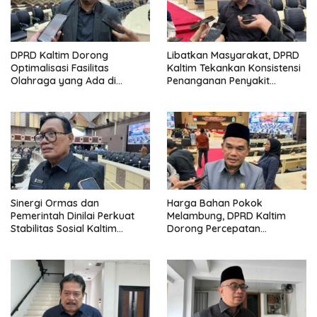
DPRD Kaltim Dorong
Libatkan Masyarakat, DPRD
Optimalisasi Fasilitas
Kaltim Tekankan Konsistensi
Olahraga yang Ada di
Penanganan Penyakit
Tengah Keterbatasan APBD
Masyarakat
Sinergi Ormas dan
Harga Bahan Pokok
Pemerintah Dinilai Perkuat
Melambung, DPRD Kaltim
Stabilitas Sosial Kaltim
Dorong Percepatan
Jelang Transformasi
Pembangunan Jalan ke
Nasional
Mahulu