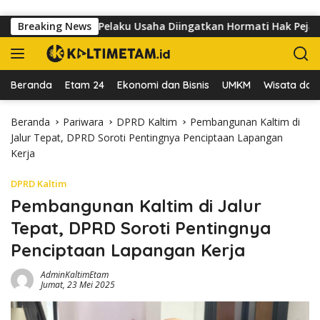
Langsung ke konten
dr Sutomo, Pelaku Usaha Diingatkan Hormati Hak Pejalan Kaki
Breaking News
Beranda
Etam 24
Ekonomi dan Bisnis
UMKM
Wisata dan 
Beranda
Pariwara
DPRD Kaltim
Pembangunan Kaltim di
Jalur Tepat, DPRD Soroti Pentingnya Penciptaan Lapangan
Kerja
DPRD Kaltim
Pembangunan Kaltim di Jalur
Tepat, DPRD Soroti Pentingnya
Penciptaan Lapangan Kerja
AdminKaltimEtam
Jumat, 23 Mei 2025