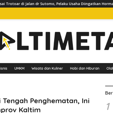
utomo, Pelaku Usaha Diingatkan Hormati Hak Pejalan Kaki
isnis
UMKM
Wisata dan Kuliner
Hobi dan Hiburan
Ola
Ber
di Tengah Penghematan, Ini
1
prov Kaltim