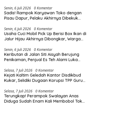
Diingatkan Hormati Hak Pejalan Kaki
Senin, 6 Juli 2026
0 Komentar
Sadis! Rampok Karyawan Toko dengan
Pisau Dapur, Pelaku Akhirnya Dibekuk
Polisi
Senin, 6 Juli 2026
0 Komentar
Usaha Cuci Mobil Pick Up Berisi Box Ikan di
Jalur Hijau Akhirnya Dibongkar, Warga
Mengaku Sudah Lama Terganggu Bau
Limbah
Senin, 6 Juli 2026
0 Komentar
Keributan di Jalan Siti Aisyah Berujung
Penikaman, Penjual Es Teh Alami Luka
Tusuk di Dada dan Punggung
Selasa, 7 Juli 2026
0 Komentar
Kejati Kaltim Geledah Kantor Disdikbud
Kukar, Selidiki Dugaan Korupsi TPP Guru
dan Insentif Non-ASN
Selasa, 7 Juli 2026
0 Komentar
Terungkap! Perampok Swalayan Anas
Diduga Sudah Enam Kali Membobol Toko
di Samarinda dalam Tiga Bulan