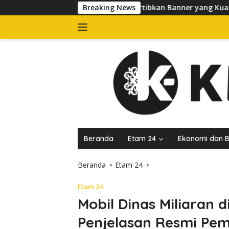
Langsung
Satpol PP Tertibkan Banner yang Kuasai Trotoar di Jalan dr S
Breaking News
ke
konten
Beranda
Etam 24
Ekonomi dan B
Beranda
Etam 24
Etam 24
Mobil Dinas Miliaran 
Penjelasan Resmi Pem