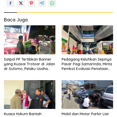
Baca Juga
Satpol PP Tertibkan Banner
Pedagang Keluhkan Sepinya
yang Kuasai Trotoar di Jalan
Pasar Pagi Samarinda, Minta
dr Sutomo, Pelaku Usaha
Pemkot Evaluasi Penataan
Diingatkan Hormati Hak
Kios hingga Tarif Retribusi
Pejalan Kaki
Kuasa Hukum Bantah
Mobil dan Motor Parkir Liar