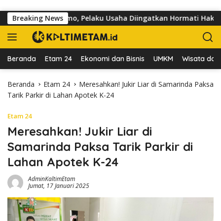
Langsung ke konten
alan dr Sutomo, Pelaku Usaha Diingatkan Hormati Hak Pejalan K
Breaking News
Beranda
Etam 24
Ekonomi dan Bisnis
UMKM
Wisata dan 
Beranda
Etam 24
Meresahkan! Jukir Liar di Samarinda Paksa
Tarik Parkir di Lahan Apotek K-24
Etam 24
Meresahkan! Jukir Liar di
Samarinda Paksa Tarik Parkir di
Lahan Apotek K-24
AdminKaltimEtam
Jumat, 17 Januari 2025