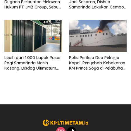
Dugaan Perbuatan Melawan
Jadi Sasaran, Dishub
Hukum PT JMB Group, Sebut
Samarinda Lakukan Gembok
Perusahaan Kantongi Izin
Ban hingga Penderekan
Lengkap
Lebih dari 1.000 Lapak Pasar
Polisi Periksa Dua Pekerja
Pagi Samarinda Masih
Kapal, Penyebab Kebakaran
Kosong, Disdag Ultimatum
KM Prince Soya di Pelabuhan
Pedagang Aktif Berjualan
Samarinda Masih Misterius
hingga Akhir Agustus