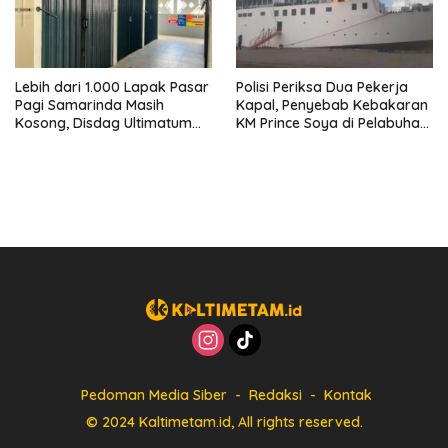
Lebih dari 1.000 Lapak Pasar
Polisi Periksa Dua Pekerja
Pagi Samarinda Masih
Kapal, Penyebab Kebakaran
Kosong, Disdag Ultimatum
KM Prince Soya di Pelabuhan
Pedagang Aktif Berjualan
Samarinda Masih Misterius
hingga Akhir Agustus
Pedoman Media Siber
Redaksi
Kontak
© 2024 Kaltimetam.id, All rights reserved.