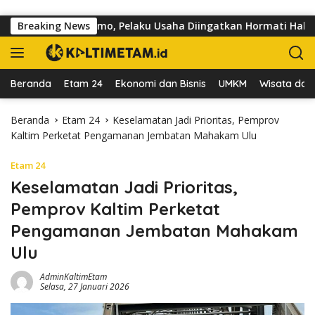
Langsung ke konten
Jalan dr Sutomo, Pelaku Usaha Diingatkan Hormati Hak Pejalan 
Breaking News
Beranda
Etam 24
Ekonomi dan Bisnis
UMKM
Wisata dan 
Beranda
Etam 24
Keselamatan Jadi Prioritas, Pemprov
Kaltim Perketat Pengamanan Jembatan Mahakam Ulu
Etam 24
Keselamatan Jadi Prioritas,
Pemprov Kaltim Perketat
Pengamanan Jembatan Mahakam
Ulu
AdminKaltimEtam
Selasa, 27 Januari 2026