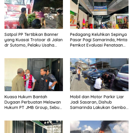
Satpol PP Tertibkan Banner
Pedagang Keluhkan Sepinya
yang Kuasai Trotoar di Jalan
Pasar Pagi Samarinda, Minta
dr Sutomo, Pelaku Usaha
Pemkot Evaluasi Penataan
Diingatkan Hormati Hak
Kios hingga Tarif Retribusi
Pejalan Kaki
Kuasa Hukum Bantah
Mobil dan Motor Parkir Liar
Dugaan Perbuatan Melawan
Jadi Sasaran, Dishub
Hukum PT JMB Group, Sebut
Samarinda Lakukan Gembok
Perusahaan Kantongi Izin
Ban hingga Penderekan
Lengkap