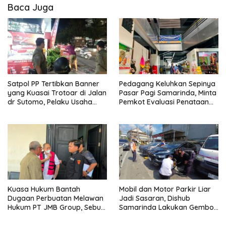
Baca Juga
Satpol PP Tertibkan Banner
Pedagang Keluhkan Sepinya
yang Kuasai Trotoar di Jalan
Pasar Pagi Samarinda, Minta
dr Sutomo, Pelaku Usaha
Pemkot Evaluasi Penataan
Diingatkan Hormati Hak
Kios hingga Tarif Retribusi
Pejalan Kaki
Kuasa Hukum Bantah
Mobil dan Motor Parkir Liar
Dugaan Perbuatan Melawan
Jadi Sasaran, Dishub
Hukum PT JMB Group, Sebut
Samarinda Lakukan Gembok
Perusahaan Kantongi Izin
Ban hingga Penderekan
Lengkap