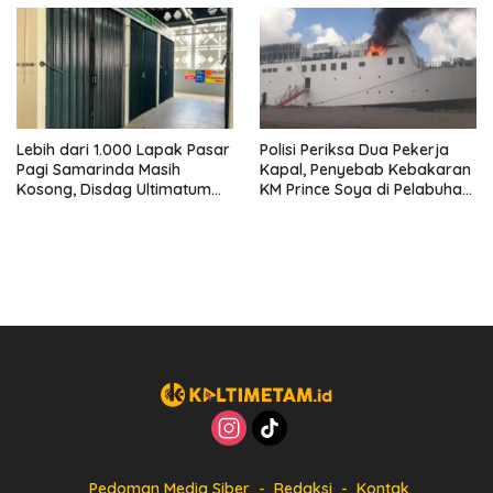
Lebih dari 1.000 Lapak Pasar
Polisi Periksa Dua Pekerja
Pagi Samarinda Masih
Kapal, Penyebab Kebakaran
Kosong, Disdag Ultimatum
KM Prince Soya di Pelabuhan
Pedagang Aktif Berjualan
Samarinda Masih Misterius
hingga Akhir Agustus
Pedoman Media Siber
Redaksi
Kontak