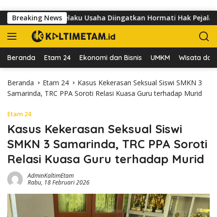
Langsung ke konten
 Sutomo, Pelaku Usaha Diingatkan Hormati Hak Pejalan Kaki
Breaking News
Beranda
Etam 24
Ekonomi dan Bisnis
UMKM
Wisata dan 
Beranda
Etam 24
Kasus Kekerasan Seksual Siswi SMKN 3
Samarinda, TRC PPA Soroti Relasi Kuasa Guru terhadap Murid
Etam 24
Kasus Kekerasan Seksual Siswi
SMKN 3 Samarinda, TRC PPA Soroti
Relasi Kuasa Guru terhadap Murid
AdminKaltimEtam
Rabu, 18 Februari 2026