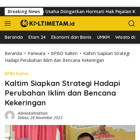
Langsung ke konten
utomo, Pelaku Usaha Diingatkan Hormati Hak Pejalan Kaki
Breaking News
Beranda
Etam 24
Ekonomi dan Bisnis
UMKM
Wisata dan 
Beranda
Pariwara
BPBD Kaltim
Kaltim Siapkan Strategi
Hadapi Perubahan Iklim dan Bencana Kekeringan
BPBD Kaltim
Kaltim Siapkan Strategi Hadapi
Perubahan Iklim dan Bencana
Kekeringan
AdminKaltimEtam
Selasa, 28 November 2023