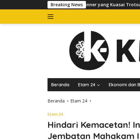
Langsung
 Tertibkan Banner yang Kuasai Trotoar di Jalan dr Sutomo, Pe
Breaking News
ke
konten
Beranda
Etam 24
Ekonomi dan B
Beranda
Etam 24
Etam 24
Hindari Kemacetan! I
Jembatan Mahakam I 