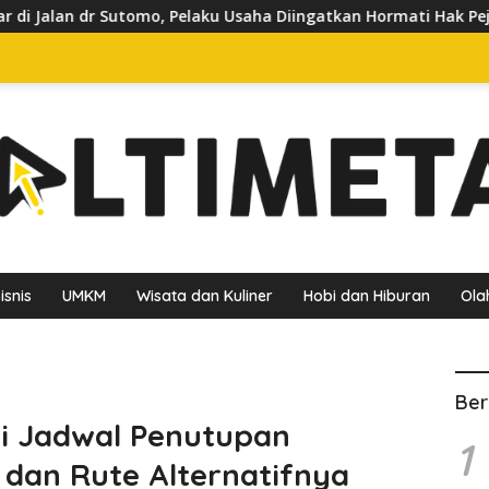
laku Usaha Diingatkan Hormati Hak Pejalan Kaki
Pedaga
isnis
UMKM
Wisata dan Kuliner
Hobi dan Hiburan
Ola
Ber
ni Jadwal Penutupan
1
dan Rute Alternatifnya