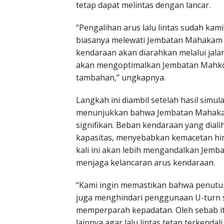
tetap dapat melintas dengan lancar.
“Pengalihan arus lalu lintas sudah kam
biasanya melewati Jembatan Mahakam I
kendaraan akan diarahkan melalui jalan
akan mengoptimalkan Jembatan Mahkota 
tambahan,” ungkapnya.
Langkah ini diambil setelah hasil simul
menunjukkan bahwa Jembatan Mahaka
signifikan. Beban kendaraan yang diali
kapasitas, menyebabkan kemacetan hingg
kali ini akan lebih mengandalkan Jem
menjaga kelancaran arus kendaraan.
“Kami ingin memastikan bahwa penutup
juga menghindari penggunaan U-turn seb
memperparah kepadatan. Oleh sebab i
lainnya agar lalu lintas tetap terkendal