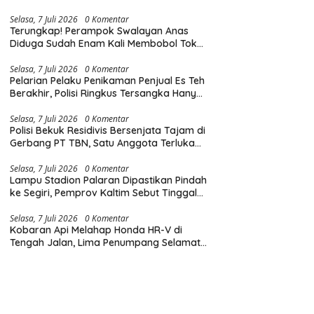
Diingatkan Hormati Hak Pejalan Kaki
Selasa, 7 Juli 2026
0 Komentar
Terungkap! Perampok Swalayan Anas
Diduga Sudah Enam Kali Membobol Toko
di Samarinda dalam Tiga Bulan
Selasa, 7 Juli 2026
0 Komentar
Pelarian Pelaku Penikaman Penjual Es Teh
Berakhir, Polisi Ringkus Tersangka Hanya
Beberapa Jam Usai Beraksi
Selasa, 7 Juli 2026
0 Komentar
Polisi Bekuk Residivis Bersenjata Tajam di
Gerbang PT TBN, Satu Anggota Terluka
Saat Penangkapan
Selasa, 7 Juli 2026
0 Komentar
Lampu Stadion Palaran Dipastikan Pindah
ke Segiri, Pemprov Kaltim Sebut Tinggal
Tunggu Lampu Hijau Gubernur
Selasa, 7 Juli 2026
0 Komentar
Kobaran Api Melahap Honda HR-V di
Tengah Jalan, Lima Penumpang Selamat
Berkat Evakuasi Cepat