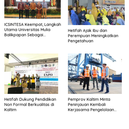
ICSINTESA Keempat, Langkah
Utama Universitas Mulia
Hetifah Ajak Ibu dan
Balikpapan Sebagai
Perempuan Meningkatkan
Pemecah Masalah
Pengetahuan
Hetifah Dukung Pendidikan
Pemprov Kaltim Minta
Non Formal Berkualitas di
Peninjauan Kembali
Kaltim
Kerjasama Pengelolaan
Terminal Peti Kemas
Kariangau