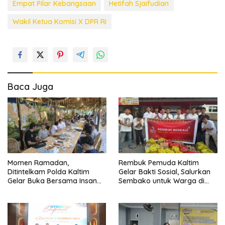
Empat Pilar Kebangsaan
Hetifah Sjaifudian
Wakil Ketua Komisi X DPR RI
Baca Juga
Momen Ramadan,
Rembuk Pemuda Kaltim
Ditintelkam Polda Kaltim
Gelar Bakti Sosial, Salurkan
Gelar Buka Bersama Insan
Sembako untuk Warga di
Pers untuk Pererat
Tiga Daerah
Silaturahmi