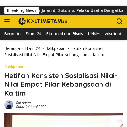
Langsung ke konten
i Trotoar di Jalan dr Sutomo, Pelaku Usaha Diingatkan Hormati
Breaking News
Beranda
Etam 24
Ekonomi dan Bisnis
UMKM
Wisata dan 
Beranda
Etam 24
Balikpapan
Hetifah Konsisten
Sosialisasi Nilai-Nilai Empat Pilar Kebangsaan di Kaltim
Balikpapan
Hetifah Konsisten Sosialisasi Nilai-
Nilai Empat Pilar Kebangsaan di
Kaltim
Rio Adam
Rabu, 26 April 2023