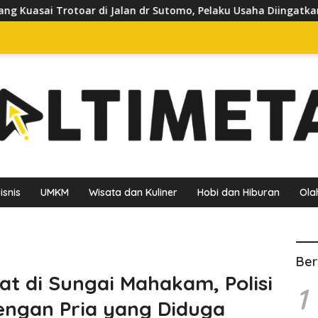
n dr Sutomo, Pelaku Usaha Diingatkan Hormati Hak Pejalan Kak
isnis
UMKM
Wisata dan Kuliner
Hobi dan Hiburan
Ola
Ber
 di Sungai Mahakam, Polisi
1
dengan Pria yang Diduga