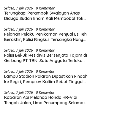
Diingatkan Hormati Hak Pejalan Kaki
Selasa, 7 Juli 2026
0 Komentar
Terungkap! Perampok Swalayan Anas
Diduga Sudah Enam Kali Membobol Toko
di Samarinda dalam Tiga Bulan
Selasa, 7 Juli 2026
0 Komentar
Pelarian Pelaku Penikaman Penjual Es Teh
Berakhir, Polisi Ringkus Tersangka Hanya
Beberapa Jam Usai Beraksi
Selasa, 7 Juli 2026
0 Komentar
Polisi Bekuk Residivis Bersenjata Tajam di
Gerbang PT TBN, Satu Anggota Terluka
Saat Penangkapan
Selasa, 7 Juli 2026
0 Komentar
Lampu Stadion Palaran Dipastikan Pindah
ke Segiri, Pemprov Kaltim Sebut Tinggal
Tunggu Lampu Hijau Gubernur
Selasa, 7 Juli 2026
0 Komentar
Kobaran Api Melahap Honda HR-V di
Tengah Jalan, Lima Penumpang Selamat
Berkat Evakuasi Cepat