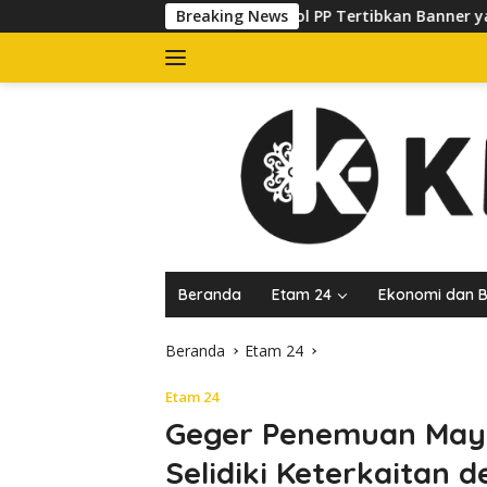
Langsung
Satpol PP Tertibkan Banner yang Kuasai Trotoar di Jala
Breaking News
ke
konten
Beranda
Etam 24
Ekonomi dan B
Beranda
Etam 24
Etam 24
Geger Penemuan Mayat
Selidiki Keterkaitan 