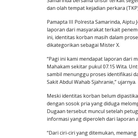
Samarinda bersama unsur terkait sege
dan olah tempat kejadian perkara (TKP)
Pamapta III Polresta Samarinda, Aipt
laporan dari masyarakat terkait pene
ini, identitas korban masih dalam pro
dikategorikan sebagai Mister X.
“Pagi ini kami mendapat laporan dari
Mahakam sekitar pukul 07.15 Wita. Un
sambil menunggu proses identifikasi d
Sakit Abdul Wahab Sjahranie,” ujarnya.
Meski identitas korban belum dipastika
dengan sosok pria yang diduga melomp
Dugaan tersebut muncul setelah petuga
informasi yang diperoleh dari laporan a
“Dari ciri-ciri yang ditemukan, meman