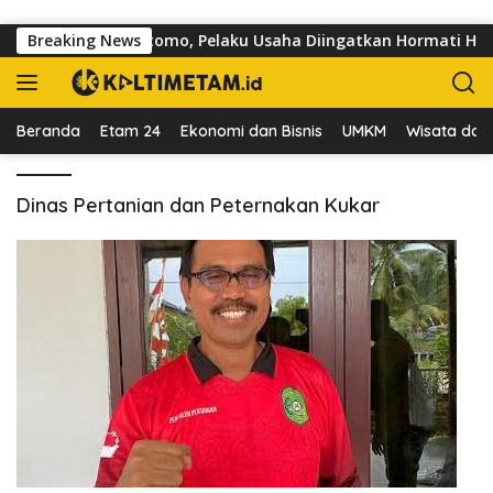
Langsung ke konten
 di Jalan dr Sutomo, Pelaku Usaha Diingatkan Hormati Hak Pej
Breaking News
Beranda
Etam 24
Ekonomi dan Bisnis
UMKM
Wisata dan 
Dinas Pertanian dan Peternakan Kukar