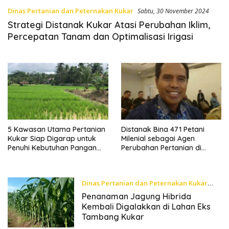
Dinas Pertanian dan Peternakan Kukar
Sabtu, 30 November 2024
Strategi Distanak Kukar Atasi Perubahan Iklim,
Percepatan Tanam dan Optimalisasi Irigasi
5 Kawasan Utama Pertanian
Distanak Bina 471 Petani
Kukar Siap Digarap untuk
Milenial sebagai Agen
Penuhi Kebutuhan Pangan
Perubahan Pertanian di
IKN
Kukar
Dinas Pertanian dan Peternakan Kukar
Kamis, 28 November 2024
Penanaman Jagung Hibrida
Kembali Digalakkan di Lahan Eks
Tambang Kukar