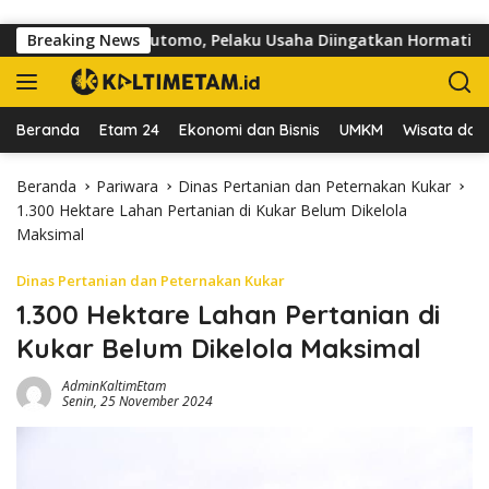
Langsung ke konten
 di Jalan dr Sutomo, Pelaku Usaha Diingatkan Hormati Hak Peja
Breaking News
Beranda
Etam 24
Ekonomi dan Bisnis
UMKM
Wisata dan 
Beranda
Pariwara
Dinas Pertanian dan Peternakan Kukar
1.300 Hektare Lahan Pertanian di Kukar Belum Dikelola
Maksimal
Dinas Pertanian dan Peternakan Kukar
1.300 Hektare Lahan Pertanian di
Kukar Belum Dikelola Maksimal
AdminKaltimEtam
Senin, 25 November 2024