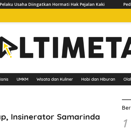
Hormati Hak Pejalan Kaki
Pedagang Keluhkan Sepinya P
isnis
UMKM
Wisata dan Kuliner
Hobi dan Hiburan
Ola
Ber
ap, Insinerator Samarinda
1