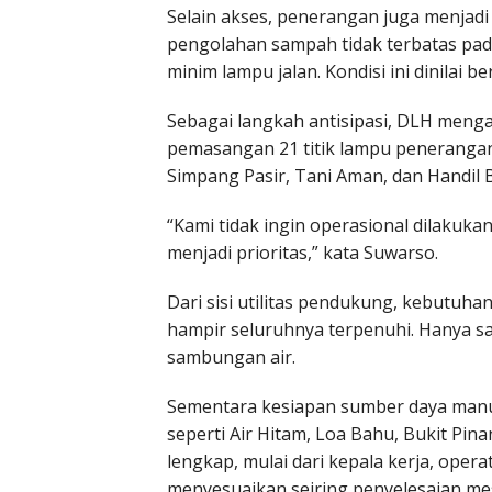
Selain akses, penerangan juga menjadi
pengolahan sampah tidak terbatas pada
minim lampu jalan. Kondisi ini dinilai
Sebagai langkah antisipasi, DLH menga
pemasangan 21 titik lampu penerangan 
Simpang Pasir, Tani Aman, dan Handil B
“Kami tidak ingin operasional dilakuka
menjadi prioritas,” kata Suwarso.
Dari sisi utilitas pendukung, kebutuha
hampir seluruhnya terpenuhi. Hanya s
sambungan air.
Sementara kesiapan sumber daya manus
seperti Air Hitam, Loa Bahu, Bukit Pin
lengkap, mulai dari kepala kerja, oper
menyesuaikan seiring penyelesaian mesi