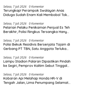
Diingatkan Hormati Hak Pejalan Kaki
Selasa, 7 Juli 2026
0 Komentar
Terungkap! Perampok Swalayan Anas
Diduga Sudah Enam Kali Membobol Toko
di Samarinda dalam Tiga Bulan
Selasa, 7 Juli 2026
0 Komentar
Pelarian Pelaku Penikaman Penjual Es Teh
Berakhir, Polisi Ringkus Tersangka Hanya
Beberapa Jam Usai Beraksi
Selasa, 7 Juli 2026
0 Komentar
Polisi Bekuk Residivis Bersenjata Tajam di
Gerbang PT TBN, Satu Anggota Terluka
Saat Penangkapan
Selasa, 7 Juli 2026
0 Komentar
Lampu Stadion Palaran Dipastikan Pindah
ke Segiri, Pemprov Kaltim Sebut Tinggal
Tunggu Lampu Hijau Gubernur
Selasa, 7 Juli 2026
0 Komentar
Kobaran Api Melahap Honda HR-V di
Tengah Jalan, Lima Penumpang Selamat
Berkat Evakuasi Cepat