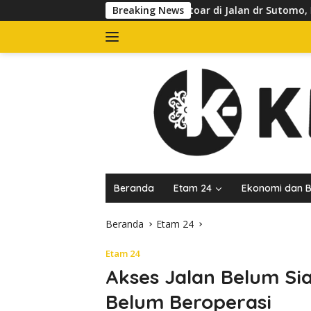
Langsung
g Kuasai Trotoar di Jalan dr Sutomo, Pelaku Usaha Diingatkan 
Breaking News
ke
konten
Beranda
Etam 24
Ekonomi dan B
Beranda
Etam 24
Etam 24
Akses Jalan Belum Si
Belum Beroperasi