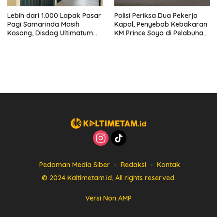
Lebih dari 1.000 Lapak Pasar
Polisi Periksa Dua Pekerja
Pagi Samarinda Masih
Kapal, Penyebab Kebakaran
Kosong, Disdag Ultimatum
KM Prince Soya di Pelabuhan
Pedagang Aktif Berjualan
Samarinda Masih Misterius
hingga Akhir Agustus
Pedoman Media Siber
Redaksi
Kontak
© 2024 Kaltimetam.id, All rights reserved.
Versi Non AMP