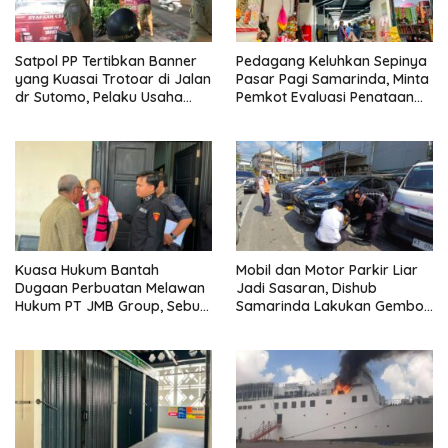
Satpol PP Tertibkan Banner
Pedagang Keluhkan Sepinya
yang Kuasai Trotoar di Jalan
Pasar Pagi Samarinda, Minta
dr Sutomo, Pelaku Usaha
Pemkot Evaluasi Penataan
Diingatkan Hormati Hak
Kios hingga Tarif Retribusi
Pejalan Kaki
Kuasa Hukum Bantah
Mobil dan Motor Parkir Liar
Dugaan Perbuatan Melawan
Jadi Sasaran, Dishub
Hukum PT JMB Group, Sebut
Samarinda Lakukan Gembok
Perusahaan Kantongi Izin
Ban hingga Penderekan
Lengkap