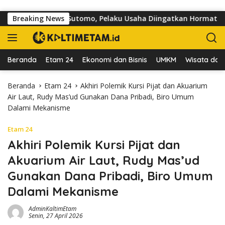
Langsung ke konten
 di Jalan dr Sutomo, Pelaku Usaha Diingatkan Hormati Hak Peja
Breaking News
Beranda
Etam 24
Ekonomi dan Bisnis
UMKM
Wisata dan 
Beranda
Etam 24
Akhiri Polemik Kursi Pijat dan Akuarium
Air Laut, Rudy Mas’ud Gunakan Dana Pribadi, Biro Umum
Dalami Mekanisme
Etam 24
Akhiri Polemik Kursi Pijat dan
Akuarium Air Laut, Rudy Mas’ud
Gunakan Dana Pribadi, Biro Umum
Dalami Mekanisme
AdminKaltimEtam
Senin, 27 April 2026