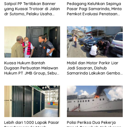
Satpol PP Tertibkan Banner
Pedagang Keluhkan Sepinya
yang Kuasai Trotoar di Jalan
Pasar Pagi Samarinda, Minta
dr Sutomo, Pelaku Usaha
Pemkot Evaluasi Penataan
Diingatkan Hormati Hak
Kios hingga Tarif Retribusi
Pejalan Kaki
Kuasa Hukum Bantah
Mobil dan Motor Parkir Liar
Dugaan Perbuatan Melawan
Jadi Sasaran, Dishub
Hukum PT JMB Group, Sebut
Samarinda Lakukan Gembok
Perusahaan Kantongi Izin
Ban hingga Penderekan
Lengkap
Lebih dari 1.000 Lapak Pasar
Polisi Periksa Dua Pekerja