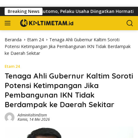
Langsung ke konten
r di Jalan dr Sutomo, Pelaku Usaha Diingatkan Hormati Hak Pej
Breaking News
Beranda
Etam 24
Tenaga Ahli Gubernur Kaltim Soroti
Potensi Ketimpangan Jika Pembangunan IKN Tidak Berdampak
ke Daerah Sekitar
Etam 24
Tenaga Ahli Gubernur Kaltim Soroti
Potensi Ketimpangan Jika
Pembangunan IKN Tidak
Berdampak ke Daerah Sekitar
AdminKaltimEtam
Kamis, 14 Mei 2026