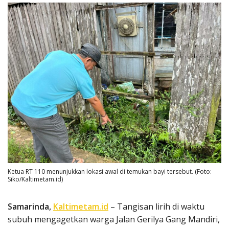
Ketua RT 110 menunjukkan lokasi awal di temukan bayi tersebut. (Foto:
Siko/Kaltimetam.id)
Samarinda,
Kaltimetam.id
– Tangisan lirih di waktu
subuh mengagetkan warga Jalan Gerilya Gang Mandiri,