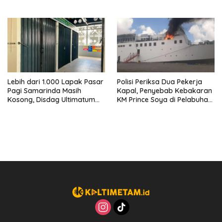
Perusahaan Kantongi Izin
Ban hingga Penderekan
Lengkap
Lebih dari 1.000 Lapak Pasar
Polisi Periksa Dua Pekerja
Pagi Samarinda Masih
Kapal, Penyebab Kebakaran
Kosong, Disdag Ultimatum
KM Prince Soya di Pelabuhan
Pedagang Aktif Berjualan
Samarinda Masih Misterius
hingga Akhir Agustus