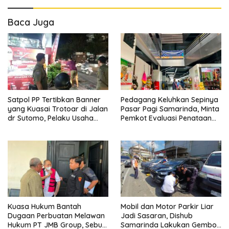
Baca Juga
Satpol PP Tertibkan Banner
Pedagang Keluhkan Sepinya
yang Kuasai Trotoar di Jalan
Pasar Pagi Samarinda, Minta
dr Sutomo, Pelaku Usaha
Pemkot Evaluasi Penataan
Diingatkan Hormati Hak
Kios hingga Tarif Retribusi
Pejalan Kaki
Kuasa Hukum Bantah
Mobil dan Motor Parkir Liar
Dugaan Perbuatan Melawan
Jadi Sasaran, Dishub
Hukum PT JMB Group, Sebut
Samarinda Lakukan Gembok