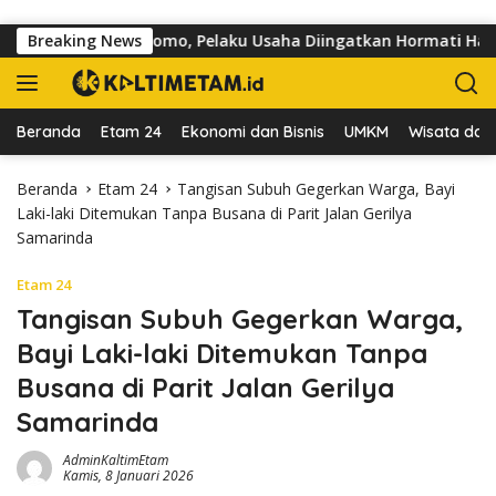
Langsung ke konten
i Jalan dr Sutomo, Pelaku Usaha Diingatkan Hormati Hak Pejala
Breaking News
Beranda
Etam 24
Ekonomi dan Bisnis
UMKM
Wisata dan 
Beranda
Etam 24
Tangisan Subuh Gegerkan Warga, Bayi
Laki-laki Ditemukan Tanpa Busana di Parit Jalan Gerilya
Samarinda
Etam 24
Tangisan Subuh Gegerkan Warga,
Bayi Laki-laki Ditemukan Tanpa
Busana di Parit Jalan Gerilya
Samarinda
AdminKaltimEtam
Kamis, 8 Januari 2026