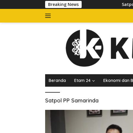
Langsung
Breaking News
Satpol PP 
ke
konten
Beranda
Etam 24
Ekonomi dan B
Satpol PP Samarinda