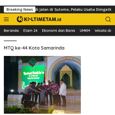
Langsung ke konten
g Kuasai Trotoar di Jalan dr Sutomo, Pelaku Usaha Diingatkan 
Breaking News
Beranda
Etam 24
Ekonomi dan Bisnis
UMKM
Wisata dan 
MTQ ke-44 Kota Samarinda