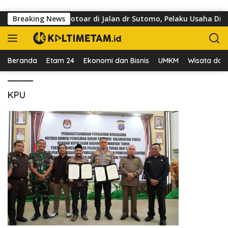
Langsung ke konten
er yang Kuasai Trotoar di Jalan dr Sutomo, Pelaku Usaha Diing
Breaking News
Beranda
Etam 24
Ekonomi dan Bisnis
UMKM
Wisata dan 
KPU