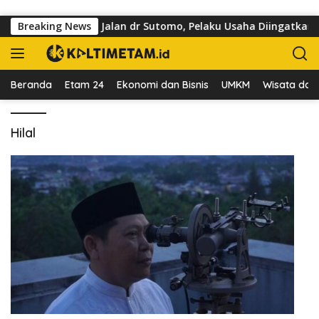
Langsung ke konten
Kuasai Trotoar di Jalan dr Sutomo, Pelaku Usaha Diingatkan Ho
Breaking News
Beranda
Etam 24
Ekonomi dan Bisnis
UMKM
Wisata dan 
Hilal